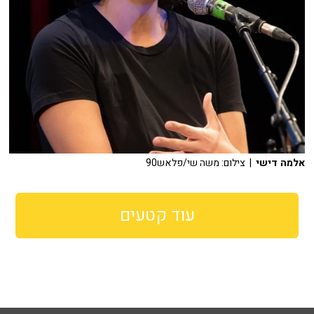
אלמה דישי
| צילום: משה שי/פלאש90
עוד קטעים