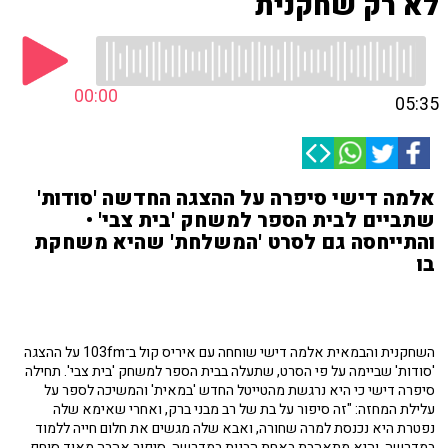
לא רק שחקנית
00:00
05:35
אלמה דישי סיפרה על ההצגה החדשה 'סודות'
שתביים לבית הספר למשחק 'בית צבי' •
והתייחסה גם לסרט 'המשלחת' שהיא משחקת
בו
השחקנית והבמאית אלמה דישי שוחחה עם איריס קול ב־103fm על ההצגה
'סודות' שביימה על פי הסרט, שתעלה בבית הספר למשחק 'בית צבי'. תחילה
סיפרה דישי כי היא נרגשת מהטייטל החדש 'במאית' והמשיכה לספר על
עלילת המחזה: "זה סיפור על בת של רב מבני ברק, ואחרי שאימא שלה
נפטרת היא נכנסת למרה שחורה, ואבא שלה מגשים את חלום חייה ללמוד
במדרשה, והיא מתאהבת באחת הבנות במדרשה. סיפור אהבה מאוד סוחף