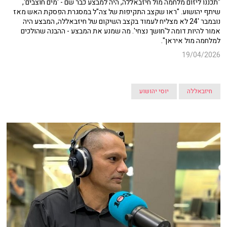
"תכננו ליזום מלחמה מול חיזבאללה, היה למבצע כבר שם - 'מים חוצבים',
שיתף יהושוע. "ראו שקצב התקיפות של צה"ל במסגרת הפסקת האש מאז
נובמבר '24 לא מצליח לעמוד בקצב השיקום של חיזבאללה, המבצע היה
אמור להיות דומה ל'חושך נצחי'. מה שמנע את המבצע - ההבנה שהולכים
למלחמה מול איראן".
19/04/2026
חיזבאללה
יוסי יהושוע