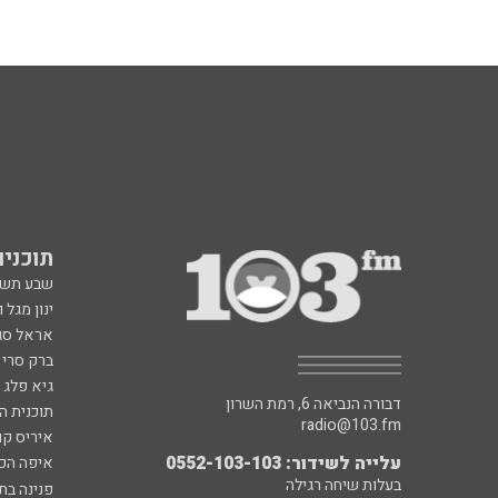
תוכניות fm
שבע תש
ינון מגל 
אראל סג"
ברק סרי 
גיא פלג
דבורה הנביאה 6, רמת השרון
תוכנית ה
radio@103.fm
איריס קו
עלייה לשידור: 0552-103-103
איפה הכ
בעלות שיחה רגילה
פנינה בת