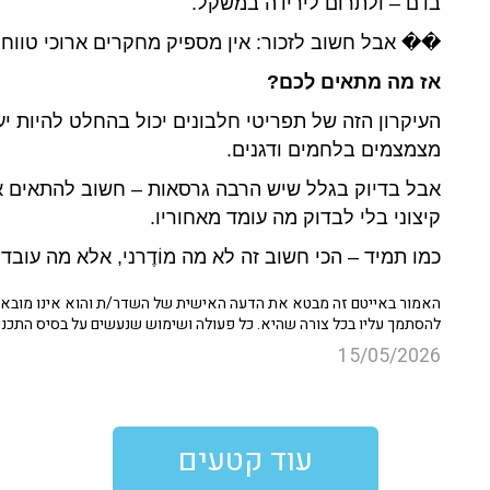
בדם – ולתרום לירידה במשקל.
��
אבל חשוב לזכור: אין מספיק מחקרים ארוכי טווח
אז מה מתאים לכם?
העיקרון הזה של תפריטי חלבונים יכול בהחלט להיות י
מצמצמים בלחמים ודגנים.
אבל בדיוק בגלל שיש הרבה גרסאות – חשוב להתאים א
קיצוני בלי לבדוק מה עומד מאחוריו.
כמו תמיד – הכי חשוב זה לא מה מוֹדֶרני, אלא מה עובד
האמור באייטם זה מבטא את הדעה האישית של השדר/ת והוא אינו מובא כ
להסתמך עליו בכל צורה שהיא. כל פעולה ושימוש שנעשים על בסיס התכנ
15/05/2026
עוד קטעים