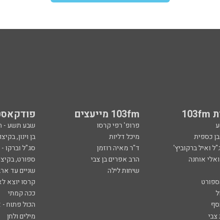
103
103fm מייעצים
פודקאסט
ע
פרופ' רפי קרסו
שבע תשע - 
ובן כספית
מיכל דליות
בן וינון, בקיצו
ל ואיל ברקוביץ'
ד"ר מאיה רוזמן
סג"ל וברקו -
ואלי אוחנה
הרב אפרים בן צבי
ספורט, בקיצו
שיחות לילה
שניים עד ארב
ספורט
קרסו יוצא לא
ל
ככה קמתי
סף
הכול פתוח - א
 צבי
מילים ולחן