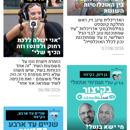
בין האוכלוסיות
השונות
האדריכלית עינב זיו, ראש
מחלקת קונספט
במילסולבסקי אדריכלות: "עיר
שמתוכננת טוב לבני הגיל
השלישי, זו עיר שמתוכננת
"אני יכולה ללכת
נכון לכלל האוכלסייה"
רחוק ולפנטז וזה
07/08/2026
הכיף שלי"
הזמרת ויוצרת נונו על
משמעות השיר: "זה אחד
הכוחות בשיר, שיש משהו
שלא היית מספרת כי זה היה
בן וינון, בקיצור
אולי משעמם - ואת מכניסה
לשיר שמראה אור אחר"
06/08/2026
שניים עד ארבע,
בקיצור
מי ישא בנטל?