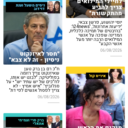
לחיילי המילואים
ניסים משעל וענת
צריך להגיע
דוידוב
מהתקשורת"
יוסי יהושוע, פרשן צבאי,
'ידיעות אחרונות', 'i24news':
"בהיבטים של תמיכה כלכלית,
המדינה שפכה על אנשי
המילואים הרבה יותר מעל
אנשי הקבע"
06/08/2026
"חסר לאיזנקוט
ניסיון - זה לא צבא"
ח"כ רם בן ברק טען
שאיזנקוט צריך רזומה
איריס קול
בפוליטיקה: "לבנט יש אותו,
לח"כים של יש עתיד יש" • על
סגלוביץ': "איש אמיץ - לא
צריך לפסול אנשים לפי דת"
06/08/2026
ברק סרי ועמיחי
אתאלי
מנקים את הראש