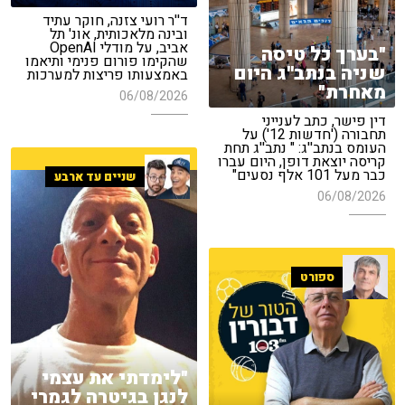
ד''ר רועי צזנה, חוקר עתיד
ובינה מלאכותית, אונ' תל
אביב, על מודלי OpenAI
"בערך כל טיסה
שהקימו פורום פנימי ותיאמו
שניה בנתב''ג היום
באמצעותו פריצות למערכות
מאחרת"
06/08/2026
דין פישר, כתב לענייני
תחבורה ('חדשות 12') על
העומס בנתב''ג: " נתב''ג תחת
קריסה יוצאת דופן, היום עברו
כבר מעל 101 אלף נסעים"
שניים עד ארבע
06/08/2026
ספורט
"לימדתי את עצמי
לנגן בגיטרה לגמרי