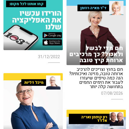
קחו אותנו לכל מקום:
ד"ר מאיה רוזמן
חם מדי לבשל
ולאכול? כך מרכיבים
31/12/2022
ארוחת קיץ טובה
חם בחוץ וצריכים להרכיב
ארוחה טובה, מזינה ואיכותית?
הנה כמה טיפים שיעזרו
לעבור את הימים החמים
מיכל דליות
בתחושה קלה יותר
07/08/2026
רון קופמן ואריה
אלדד