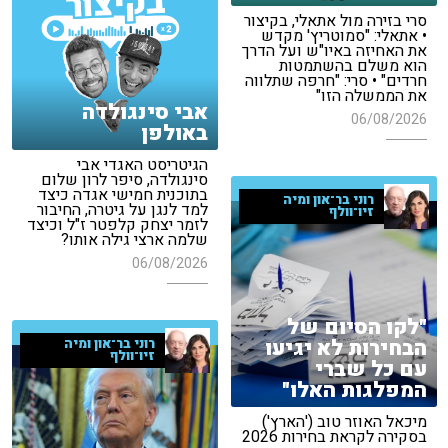
סרי בזירה מול אתאלי, בקיצור
• אתאלי: "סמוטריץ' מקדש
את האחיזה באיו"ש ועל הדרך
הוא משלם בהשתמטות
חרדים" • סרי: "חרפה שתלווה
את הממשלה הזו"
אבי סינגולדה
06/08/2026
באולפן
הגיטריסט האגדי אבי
סינגולדה, סיפר לרון שלום
בתוכנית חמישי אגדה כיצד
רוני בר־און ומיה
למד לנגן על גיטרה, החיבור
זיו־וולף
לזמר יצחק קלפטר ז"ל וכיצד
שלמה ארצי גילה אותו?
06/08/2026
"לקו הסיום של
הבחירות לא יגיעו
רוני בר־און ומיה
זיו־וולף
עם כל שברי
המפלגות האלו"
מיכאל האוזר טוב ('הארץ')
בסקירה לקראת בחירות 2026