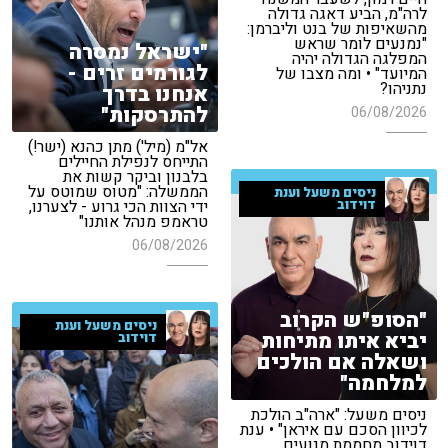
לרה"מ, הביע דאגה גדולה
מהשאיפות של בנט וליברמן:
"נמנעים לומר שראש
"ישראל נמסרה
המפלגה הגדולה יהיה
לגורמים זרים -
המיועד" • ומה מצבו של
נתניהו?
אנחנו בדרך
להתרסקות"
06/08/2026
אל"מ (מיל') מתן כהנא (ישר!)
התייחס לנפילת החיילים
בלבנון וביקר קשות את
הממשלה: "מטוס שמוטס על
ניסים משעל וענת
דוידוב
ידי הצוות הכי גרוע - לצערנו,
טראמפ מנהל אותנו"
06/08/2026
"הסופ"ש הקרוב
ניסים משעל וענת
יביא איתו מתיחות
דוידוב
ושאלה אם הולכים
למלחמה"
ניסים משעל: "ארה"ב הולכת
לכיוון הסכם עם איראן" • ענת
דוידוב מחממת מנועים