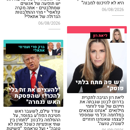
היא לא להיכנס למבנה"
יש תופעה של אנשים
שמתלבטים - אתה מקרה
06/08/2026
קלאסי" • מהי ההתלבטות
הגדולה של אתאלי?
06/08/2026
ליאת רון
ברק סרי ועמיחי
אתאלי
"יש פה מתח בלתי
פוסק"
"להעצים את זה בלי
להכריז שהפסקת
ליאת רון הגיבה לתקרית
האש נגמרה"
בדרום לבנון שגבתה את
חייהם של שני לוחמי
מילואים: "אנחנו נמצאים
עודד עילם, לשעבר ראש
במלחמה וכל מי שמספר
חטיבת הפח"ע במוסד, על
לעצמו שאנחנו חוזרים
ההסלמה בלבנון: "לתמרן בין
לשגרה, טועה"
שתי אופציות כשכל אחת לא
טובה" • ועל טראמפ: "פשיטת