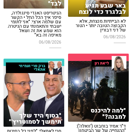
לבד"
באר שבע תגיע
לבלגרד כדי לנצח
הגיטריסט האגדי סינגולדה,
סיפר איך הכל החל • הקשר
לא הבייתיות מנצחת, אלא
עם שלמה ארצי: "אני לתומי
הקבוצה הטובה יותר • הטור
ישבתי והתאמנתי עם הגיטרה.
של דני דבורין
הוא שמע את זה ושאל
מאיפה זה בא"
06/08/2026
06/08/2026
ליאת רון
ברק סרי ועמיחי
אתאלי
"למה להיכנס
"בסוף היד שלך
למבנה?"
תימשך לסמוטריץ'"
ד"ר אמיר בוחבוט ('וואלה'):
"ההנחייה של שר הביטחון
סרי לאתאלי: "לפני כל בחירות