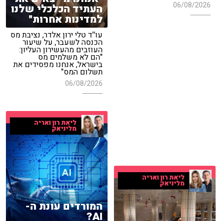
06/08/2026
העתיד הכלכלי שלנו
למדינות אחרות"
עו''ד טלי ירון אלדר, נציבת מס
הכנסה לשעבר, על שיעור
העוזבים מהעשירון העליון:
"הם לא משלמים מס
בישראל, אנחנו מפסידים את
תשלום המס"
06/08/2026
ליאת רון ואריה
מליניאק
ליאת רון ואריה
מליניאק
המורדים עונת ה-
AI?