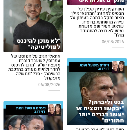
השחקנית עירית קפלן על
הבסיס למחזה: "המחזאי אילן
חצור נתקל בכתבה בעיתון על
עיירה מושחתת ברוסיה,
שראש העיר שם מושחת
ואיש לא רוצה להתמודד
מולו"
"לא מוכן להיכנס
06/08/2026
לפוליטיקה"
אתאלי הגיב על הפוסט של
עמרוסי, לשעבר דוברת
מועצת יש"ע: "מוכן להיכנס
ניסים משעל וענת
דוידוב
לחדר ולהיות מעורב בהרכבת
הרשימה" • סרי: "ממשלה
מופקרת"
06/08/2026
בנט וליברמן?
"יבקשו רוטציה או
ניסים משעל וענת
דוידוב
יעשו דברים יותר
חמורים"
חיים רמון, לשעבר המשנה