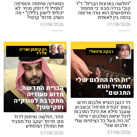
"חולשה בארצות הברית": ד''ר
המאזינה שיתפה והוסיפה:
קובי ברדה סבור כי מחסור
"התחיל לי דופק מהיר. לא
החימושים הוא נורה אדומה
יכולתי לישון בלילה" • מה
ברמה בין לאומית
השיב פרופ' קרסו?
07/08/2026
07/08/2026
רון קופמן ואריה
רבקה מיכאלי
אלדד
"זה היה החלום שלי
מתמיד והוא
הברית החדשה:
התגשם"
מדוע סעודיה
מתקרבת לטורקיה
ניר כנען הוציא אלבום חדש
ופקיסטן?
בשם 'נקודת תורפה' ובשבוע
שעבר מילא את היכל התרבות
לרגל יציאת האלבום • סיפר:
פחד, חולשה ואיתות לדוד
"זה היה מעל כל הציפיות שלי
סם: פרופ' יעקב נגל מסביר
- אלבום שני"
את המהלך המפתיע
07/08/2026
07/08/2026