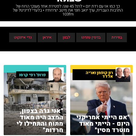
כך כמו אז עם רדת יום • לרגל 45 שנה לפטירת אחד מענקי הרוח של
התרבות העברית, ערך יואב חנני את מיטב יצירותיו • בלעדי לדיגיטל של
103fm
בחירות
בנימין נתניהו
לבנון
איראן
גדי איזנקוט
רון קופמן ואריה
פרופ' רפי קרסו
אלדד
"אני גרה בצפון,
"אם הייתי אמריקני
המצב היה מאוד
היום - הייתי מאוד
מתוח והתחילו לי
מוטרד מסין"
חרדות"