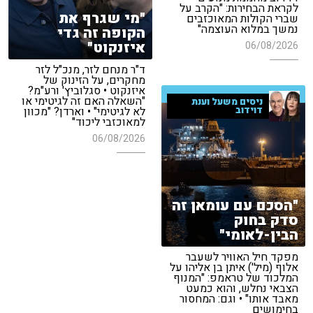
לקראת הבחירות: "הקרב על
"מי שגרף את
שברי הקולות המאוכזבים
נמשך במלוא העוצמה"
הקופה זה גדי
איזנקוט"
06/08/2026
ד"ר מנחם לזר, מנכ"ל לזר
מחקרים, על הזינוק של
איזנקוט • סגלוביץ' ורע"מ?
"השאלה האם זה לגיטימי או
ניסים משעל וענת
דוידוב
לא לגיטימי" • וארדן? "מכוון
למאוכזבי ליכוד"
06/08/2026
"הסכם עם עומאן זה
סדק בחוק
הבין-לאומי"
מפקד חיל האוויר לשעבר
אלוף (מיל') איתן בן אליהו על
המלכוד של טראמפ: "המנוף
הצבאי נחלש, והוא כמעט
מאבד אותו" • וגם: המחסור
בחימושים