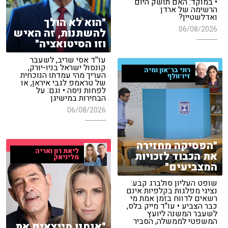
• במוקד: האם תושק היום
הרשימה של ארדן
ואדלשטיין?
"הוא לא הולך
06/08/2026
להשתנות, זה האיש
וזו הסיטואציה"
עו''ד אסי שריב, לשעבר
קונסול ישראל בניו-יורק,
רוני בר־און ומיה
העריך מהי עמדתו הנוכחית
זיו־וולף
של טראמפ לגבי איראן, או
לפחות ניסה • וגם: על
הבחירות במישיגן
06/08/2026
"הפסיקה מחזירה
ליאת רון ואריה
את הכבוד לזכויות
מליניאק
המצביעים"
שופט העליון סולברג קבע:
נציגי מפלגות בקלפיות אינם
רשאים לדווח בזמן אמת מי
כבר הצביע • עו"ד מייק בלס,
לשעבר המשנה ליועץ
המשפטי לממשלה, הסביר
"אנחנו מייצאים את