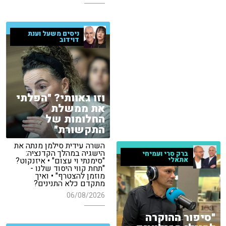
ניסים משעל וענת
דוידוב
וזו גאוותי? "הפלתי
את ממשלת
החלומות של
התקשורת"
השרה עידית סילמן מנתה את
הישגיה במהלך הקדנציה:
ברק סרי ועמיחי
אתאלי
"סימנתי וי עצום" • איזנקוט?
"תחת קווי היסוד שלנו -
מוזמן להצטרף" • ואיך
מתקדם כלא התנינים?
06/08/2026
"סיפור ההוקרה