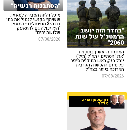
"הסתבכות רגשית"
מיכל דליות הסבירה למאזין,
ששיתף בקושי לגמול את בתו
בת ה-3 מטיטולים • המאזין:
"היא יכולה גם להתאפק
"בחדר הזה יושב
שלושה ימים"
הרמטכ"ל של שנת
07/08/2026
2060"
המחזור הראשון בתוכנית
'ארז' הסתיים • תא"ל (מיל')
יובל בזק, ראש התוכנית סיפר
על מיזם ההכשרה הקרבית
הארוכה ביותר בצה''ל
07/08/2026
רון קופמן ואריה
אלדד