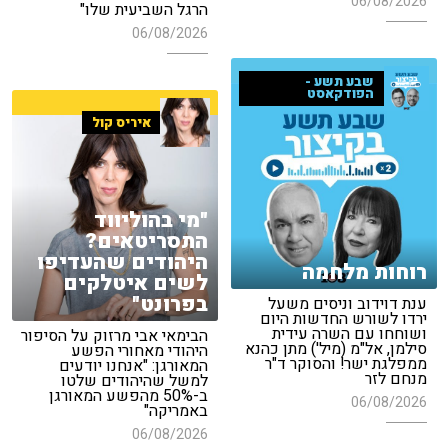
06/08/2026
הרגל השביעית שלו"
06/08/2026
שבע תשע -
הפודקאסט
איריס קול
"מי בהוליווד
התסריטאים?
היהודים שהעדיפו
רוחות מלחמה
לשים איטלקים
בפרונט"
ענת דוידוב וניסים משעל
ירדו לשורש החדשות היום
ושוחחו עם השרה עידית
הבימאי אבי מרזוק על הסיפור
סילמן, אל"מ (מיל') מתן כהנא
היהודי מאחורי הפשע
ממפלגת ישר! והסוקר ד"ר
המאורגן: "אנחנו יודעים
מנחם לזר
למשל שהיהודים שלטו
ב-50% מהפשע המאורגן
06/08/2026
באמריקה"
06/08/2026