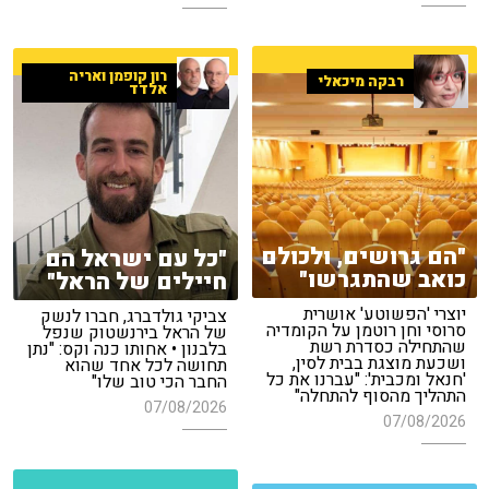
רון קופמן ואריה
רבקה מיכאלי
אלדד
"הם גרושים, ולכולם
"כל עם ישראל הם
כואב שהתגרשו"
חיילים של הראל"
יוצרי 'הפשוטע' אושרית
צביקי גולדברג, חברו לנשק
סרוסי וחן רוטמן על הקומדיה
של הראל בירנשטוק שנפל
שהתחילה כסדרת רשת
בלבנון • אחותו כנה וקס: "נתן
ושכעת מוצגת בבית לסין,
תחושה לכל אחד שהוא
'חנאל ומכבית': "עברנו את כל
החבר הכי טוב שלו"
התהליך מהסוף להתחלה"
07/08/2026
07/08/2026