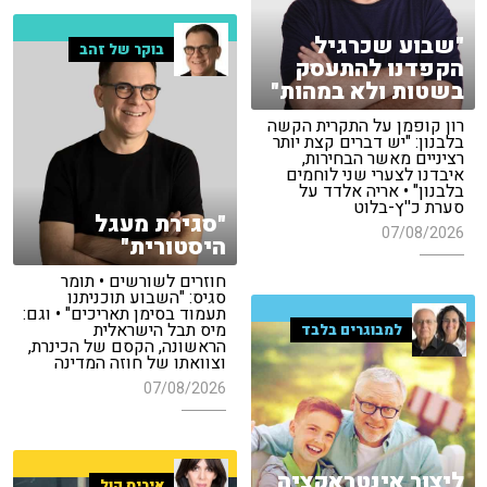
"שבוע שכרגיל
בוקר של זהב
הקפדנו להתעסק
בשטות ולא במהות"
רון קופמן על התקרית הקשה
בלבנון: "יש דברים קצת יותר
רציניים מאשר הבחירות,
איבדנו לצערי שני לוחמים
בלבנון" • אריה אלדד על
סערת כ''ץ-בלוט
"סגירת מעגל
07/08/2026
היסטורית"
חוזרים לשורשים • תומר
סגיס: "השבוע תוכניתנו
תעמוד בסימן תאריכים" • וגם:
מיס תבל הישראלית
למבוגרים בלבד
הראשונה, הקסם של הכינרת,
וצוואתו של חוזה המדינה
07/08/2026
ליצור אינטראקציה
איריס קול