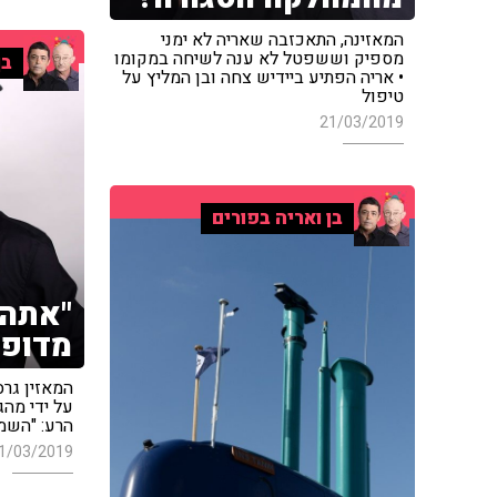
המאזינה, התאכזבה שאריה לא ימני
מספיק וששפטל לא ענה לשיחה במקומו
בן
• אריה הפתיע ביידיש צחה ובן המליץ על
טיפול
21/03/2019
בן ואריה בפורים
"אתה 
מדופל
המאזין גר
על ידי מהג
הרע: "השמא
1/03/2019