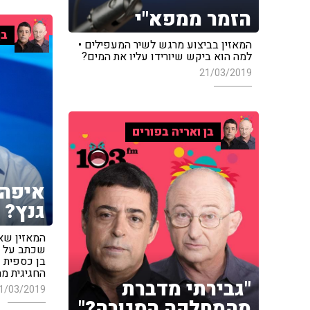
הזמר ממפא"י
בן
המאזין בביצוע מרגש לשיר המעפילים •
למה הוא ביקש שיורידו עליו את המים?
21/03/2019
בן ואריה בפורים
איפה
גנץ?
המאזין שא
שכתב על ב
בן כספית •
החגיגית מ
"גבירתי מדברת
1/03/2019
מהמחלקה הסגורה?"