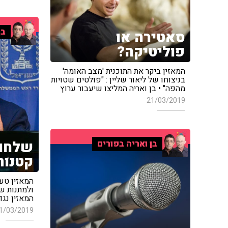
בן
סאטירה או
פוליטיקה?
המאזין ביקר את התוכנית 'מצב האומה'
בניצוחו של ליאור שליין : "פולטים שטויות
מהפה" • בן ואריה המליצו שיעבור ערוץ
21/03/2019
שלחו 
בן ואריה בפורים
קטנות
המאזין טען
ולמתנות שק
המאזין נגד
1/03/2019