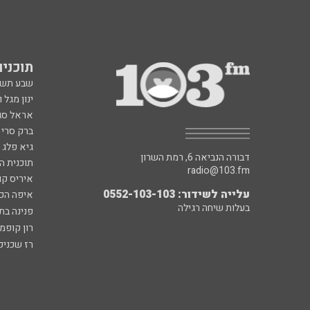
תוכניות fm
שבע תש
ינון מגל 
אראל סג"
ברק סרי 
גיא פלג
דבורה הנביאה 6, רמת השרון
תוכנית ה
radio@103.fm
איריס קו
עלייה לשידור: 0552-103-103
איפה הכ
בעלות שיחה רגילה
פנינה בת
רון קופמ
רז שכניק