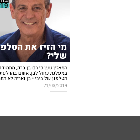
מי הזיז את הטלפו
שלי?
המאזין טען כי רם בן ברק, מתמודד
במפלגת כחול לבן, אשם בהדלפת
הטלפון של ביבי • בן ואריה לא הת
21/03/2019