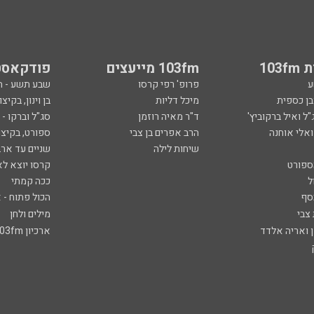
103
103fm מייעצים
פודקאסט
ע
פרופ' רפי קרסו
שבע תשע - 
ובן כספית
מיכל דליות
בן וינון, בקיצו
ל ואיל ברקוביץ'
ד"ר מאיה רוזמן
סג"ל וברקו -
ואלי אוחנה
הרב אפרים בן צבי
ספורט, בקיצו
שיחות לילה
שניים עד ארב
ספורט
קרסו יוצא לא
ל
ככה קמתי
סף
הכול פתוח - א
 צבי
מילים ולחן
ן ואריה אלדד
ארכיון 103fm