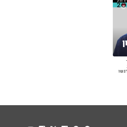
ן
רגשו