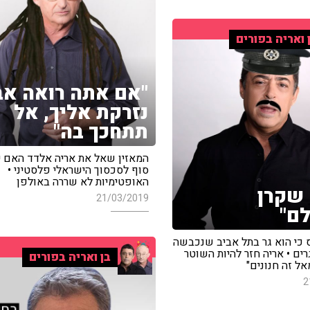
 ואריה בפורים
"אם אתה רואה אב
נזרקת אליך, אל
תתחכך בה"
המאזין שאל את אריה אלדד האם י
סוף לסכסוך הישראלי פלסטיני •
האופטימיות לא שררה באולפן
שקרן
21/03/2019
ם"
ס כי הוא גר בתל אביב שנכבשה
רים • אריה חזר להיות השוטר
בן ואריה בפורים
ל זה חנונים"
2