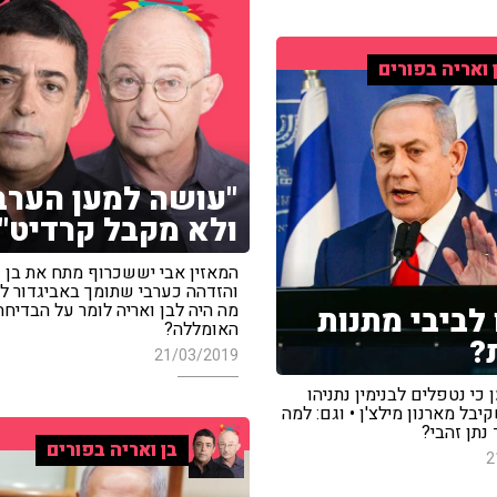
 ואריה בפורים
"עושה למען הערב
ולא מקבל קרדיט"
המאזין אבי יששכרוף מתח את בן ו
והזדהה כערבי שתומך באביגדור לי
מה היה לבן ואריה לומר על הבדיחה
לביבי מתנות
האומללה?
?
21/03/2019
 כי נטפלים לבנימין נתניהו
יבל מארנון מילצ'ן • וגם: למה
 נתן זהבי?
בן ואריה בפורים
2