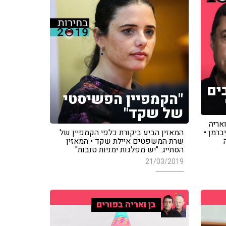
ים
"הקמפיין הפשיסטי
של שקד"
אריה
ברמן •
המאזין הביע ביקורת כלפי הקמפיין של
שרת המשפטים איילת שקד • המאזין
הסתייג: "יש מפלגות ימניות טובות"
21/03/2019
בן ואריה בפורים