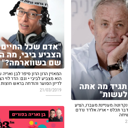
"אדם שכל החיים
הצביע ביבי, מה ה
שם בשווארמה?"
המאזין הרון הרון סיפר לבן ואריה
הוא מצביע לביבי • וגם: הדר לוי ה
לדיון הסוער והודחה בראש חוצות
 תגיד מה אתה
21/03/2019
לעשות"
קדוטה מעניינת מעברו, הציע
דבר תכלס • אריה אלדד נרדם
בן ואריה בפורים
יחה
2