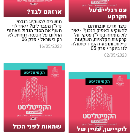
עם רגליים על
ארזתם לבד?
הקרקע
חושבים להשקיע בנכסי
כיצד תדעו שבחרתם
נדל"ן מעבר לים? • יאיר לוי
להשקיע באפיק הנכון? • יאיר
חשף את הסוד הגדול מאחורי
לוי, מומחה בנדל"ן עסקי, על
החלום על הכנסה רווחית, לא
קרקעות חקלאיות, השקעות
רק בישראל • פרק 06
נזילות, ותופעת העדר שתעלה
16/05/2023
לנו ביוקר • פרק 05
02/05/2023
הקפיטליסט
הקפיטליסט
שמאות לפני הכול
לוקיישן, עניין של