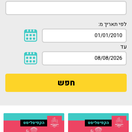
לפי תאריך מ:
עד
חפש
הקפיטליסט
הקפיטליסט