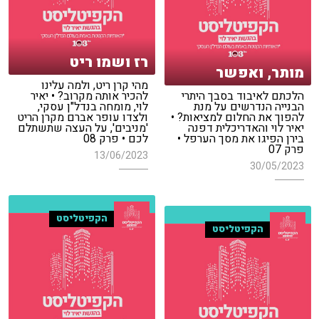
רז ושמו ריט
מותר, ואפשר
מהי קרן ריט, ולמה עלינו
הלכתם לאיבוד בסבך היתרי
להכיר אותה מקרוב? • יאיר
הבנייה הנדרשים על מנת
לוי, מומחה בנדל"ן עסקי,
להפוך את החלום למציאות? •
ולצדו עופר אברם מקרן הריט
יאיר לוי והאדריכלית דפנה
'מניבים', על העצה שתשתלם
בירן הפיגו את מסך הערפל •
לכם • פרק 08
פרק 07
13/06/2023
30/05/2023
הקפיטליסט
הקפיטליסט