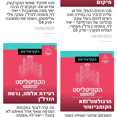
מיקום
מהו תפקיד שמאי המקרקעין,
ומדוע אנו זקוקים לו הרבה
מהי חגורת הכסף, ומדוע
יותר ממה שחשבנו? • יאיר
עלינו להכיר בה במידה ואנו
לוי, מומחה לנדל"ן עסקי, ורלי
רוצים להיות בעלי עסק
טרייסטמן, חשפו את התשובה
מהליגה של הגדולים? • יאיר
• פרק 04
לוי, מומחה בנדל"ן מסחרי,
19/04/2023
הצליח לסקרן • פרק 03
04/04/2023
הקפיטליסט
הקפיטליסט
רעידת אדמה, גרסת
הנדל"ן
הרגולטור הוא
הקומבינטור
מה קרה לענף בתקופת
המגפה שאף אחד מאיתנו לא
חשבתם שיוקר המחיה קשור
צפה? • יאיר לוי, מומחה