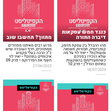
כנגד חמש עסקאות
דיברה התורה
מתווך? תחשבו שוב
מהו ההבדל בין עסקת מזומן,
מדוע רבים מאיתנו מפחדים
קומבינציה, תמורות, תשואה
ממתווכים, חרף העובדה שיש
ומשולבת? • יאיר לוי על מה
כ"כ הרבה בעלי מקצוע
שלא הזכירו בפניכם
איכותיים בתחום? • יאיר לוי
כשהתעניינתם בהשקעות
חשף את הפרדוקס • פרק 09
בתחום הנדל"ן • פרק 10
27/06/2023
18/07/2023
הקפיטליסט
הקפיטליסט