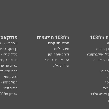
103
103fm מייעצים
פודקאסט
ע
פרופ' רפי קרסו
שבע תשע - 
ובן כספית
מיכל דליות
בן וינון, בקיצו
ל ואיל ברקוביץ'
ד"ר מאיה רוזמן
סג"ל וברקו -
ואלי אוחנה
הרב אפרים בן צבי
ספורט, בקיצו
שיחות לילה
שניים עד ארב
ספורט
קרסו יוצא לא
ל
ככה קמתי
סף
הכול פתוח - א
 צבי
מילים ולחן
ן ואריה אלדד
ארכיון 103fm