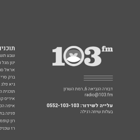
תוכניות fm
שבע תש
ינון מגל 
אראל סג"
ברק סרי 
גיא פלג
דבורה הנביאה 6, רמת השרון
תוכנית ה
radio@103.fm
איריס קו
עלייה לשידור: 0552-103-103
איפה הכ
בעלות שיחה רגילה
פנינה בת
רון קופמ
רז שכניק