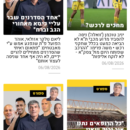
"אחד הסדרנים שבר
עליי כיסא מאחורי
מחכים לרכש?
הגב וברח"
יניב טוכמן ('וואלה') ניסה
להסביר מדוע מכבי ת''א לא
ליאם טלקר אזולאי, אוהד
הביאה כמעט בכלל שחקני
הפועל פ''ת שנפגע אמש ע''י
רכש • משה פרימו: "ההרכב
מאבטחים: "פתאום ראיתי
שפותח היום מול צסק''א -
שהסדרנים מתחילים להרים
לא לוקח אליפות"
ידיים, לא היה אף אחד שניסה
לעצור אותם"
06/08/2026
06/08/2026
ספורט
ספורט
"כל הרופאים נתנו
אור ירוק שאין