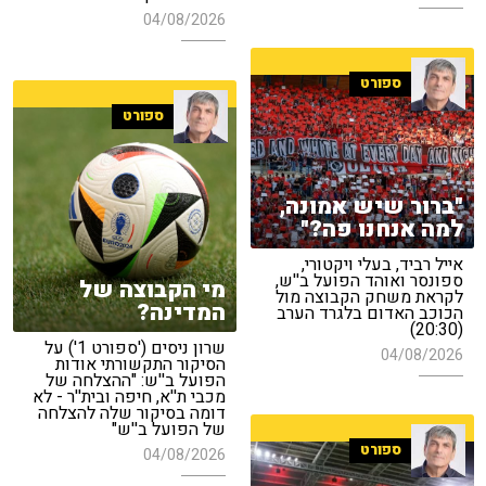
04/08/2026
ספורט
ספורט
"ברור שיש אמונה,
למה אנחנו פה?"
אייל רביד, בעלי ויקטורי,
ספונסר ואוהד הפועל ב''ש,
מי הקבוצה של
לקראת משחק הקבוצה מול
המדינה?
הכוכב האדום בלגרד הערב
(20:30)
שרון ניסים ('ספורט 1') על
04/08/2026
הסיקור התקשורתי אודות
הפועל ב''ש: "ההצלחה של
מכבי ת''א, חיפה ובית''ר - לא
דומה בסיקור שלה להצלחה
של הפועל ב''ש"
ספורט
04/08/2026