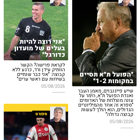
"אני רוצה להיות
בעלים של מועדון
כדורגל"
לקראת פרישה? הקשר
הוותיק עידן ורד, כרגע ללא
"הפועל ת"א תסיים
קבוצה: "אני כבר שנתיים
בשיחות עם ראשי ערים"
במקומות 1-2"
05/08/2026
שייע פייגנבוים, מאמן העבר
ואגדת הפועל ת"א, הימר על
עונה מוצלחת של האדומים:
"ספרא זה אחד מהמיליונרים
הגדולים, הוא הולך לעשות
קבוצה גדולה"
ספורט
05/08/2026