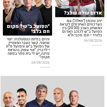
אדום עולה שלב?
יניב טוכמן ('וואלה') עם
העדכונים האחרונים לקראת
"הפועל ב''ש? מקום
המשחק הערב (20:30) בין
חם בלב"
הפועל ב''ש לכוכב האדום
בלגרד • וגם: מכבי ת''א
והיום בפינת הנוסטלגיה: יוסי
04/08/2026
שושני, קשר העבר המצטיין
של הפועל ב''ש והפועל פ''ת
• לדבריו, "אני עוסק בהוראת
נהיגה, יש לי בית ספר בפתח
תקווה"
04/08/2026