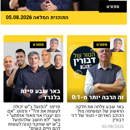
ספורט
התוכנית המלאה 05.08.2026
ספורט
ספורט
באר שבע פינת
זה הרבה יותר מ-0:1
בלגרד
באר שבע צלחה את חלקה
פרימו: "הפועל ב''ש יכולה
הראשון של המשימה מול
לעשות את זה?" • ורמוט: "אם
הכוכב האדום • הטור של דני
הם יעברו אני מאוד אופתע" •
דבורין
סער: "לא חושב שלהפועל
ב''ש יש שחקני הגנה לעשות
05/08/2026
להם חיים קשים"