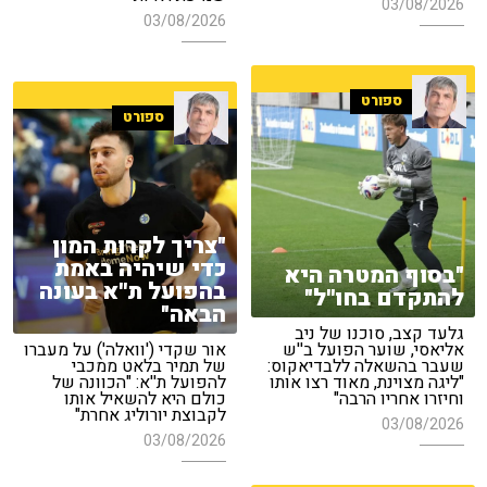
03/08/2026
03/08/2026
ספורט
ספורט
"צריך לקרות המון
כדי שיהיה באמת
"בסוף המטרה היא
בהפועל ת''א בעונה
להתקדם בחו''ל"
הבאה"
גלעד קצב, סוכנו של ניב
אליאסי, שוער הפועל ב''ש
אור שקדי ('וואלה') על מעברו
שעבר בהשאלה ללבדיאקוס:
של תמיר בלאט ממכבי
"ליגה מצוינת, מאוד רצו אותו
להפועל ת''א: "הכוונה של
וחיזרו אחריו הרבה"
כולם היא להשאיל אותו
לקבוצת יורוליג אחרת"
03/08/2026
03/08/2026