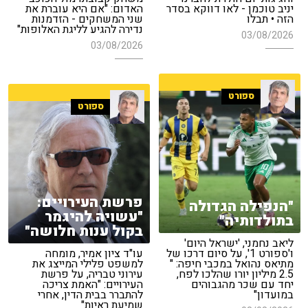
יניב טוכמן - לאו דווקא בסדר
האדום: "אם היא עוברת את
הזה • תבלו
שני המשחקים - הזדמנות
נדירה להגיע לליגת האלופות"
03/08/2026
03/08/2026
ספורט
ספורט
פרשת העירויים:
"הנפילה הגדולה
"עשויה להיגמר
בתולדותיה"
בקול ענות חלושה"
ליאב נחמני, 'ישראל היום'
ו'ספורט 1', על סיום דרכו של
עו"ד ציון אמיר, מומחה
מתיאס נהואל במכבי חיפה: "
למשפט פלילי המייצג את
2.5 מיליון יורו שהלכו לפח,
עירוני טבריה, על פרשת
יחד עם שכר מהגבוהים
העירויים: "האמת צריכה
במועדון"
להתברר בבית הדין, אחרי
שמיעת ראיות"