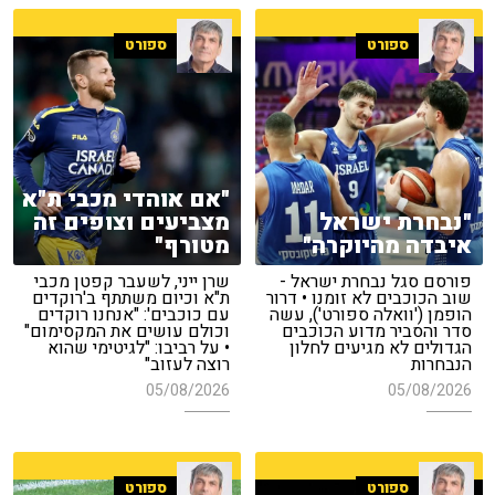
ספורט
ספורט
"אם אוהדי מכבי ת"א
"נבחרת ישראל
מצביעים וצופים זה
איבדה מהיוקרה"
מטורף"
פורסם סגל נבחרת ישראל -
שרן ייני, לשעבר קפטן מכבי
שוב הכוכבים לא זומנו • דרור
ת"א וכיום משתתף ב'רוקדים
הופמן ('וואלה ספורט'), עשה
עם כוכבים': "אנחנו רוקדים
סדר והסביר מדוע הכוכבים
וכולם עושים את המקסימום"
הגדולים לא מגיעים לחלון
• על רביבו: "לגיטימי שהוא
הנבחרות
רוצה לעזוב"
05/08/2026
05/08/2026
ספורט
ספורט