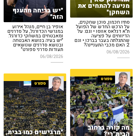
מניעה להתחים את
"יש בריחה מהענף
השחקן"
הזה"
סתיו חכמון, סוכן שחקנים,
על הרכש החדש של הפועל
אופיר בן חיים, מנהל אירוע
ת"א דגלאס אווסו • וגם: על
במגרשי הכדורגל, על סדרנים
הדיווחים על פציעה
ומאבטחים במשחקי כדורגל:
שהתגלתה בעבר בברכו • וגם
"יש בעיה בנושא האבטחה
2: האם מכבי התעניינה?
ובנושא סדרנים שנושאים
תעודות סדרני ספורט"
06/08/2026
06/08/2026
ספורט
ספורט
מה קורה ברחוב
"מרגישים כמו בבית,
הבית''רי?