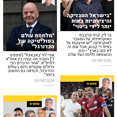
"בישראל הטכניקה
והיצירתיות באות
יותר לידי ביטוי"
"מלחמת עולם
בר לין, קרס קריבבס
האוקראינית, על המעבר
בפוליטיקה של
לאוקראינה: "יש אזעקות על
הכדורגל"
בסיס די קבוע, אבל שם זה
לא כמו בארץ" • וגם:
ההשוואה לליגת העל שלנו
אורי לוי 'באבאגול' ('ספורט
1') הסביר מה קורה בין אופ''א
04/08/2026
לפיפ''א: "אחד הדברים הכי
גדולים שקורים היום בעולם
הכדורגל, וכנראה גם החשוב
ביותר"
04/08/2026
ספורט
ספורט