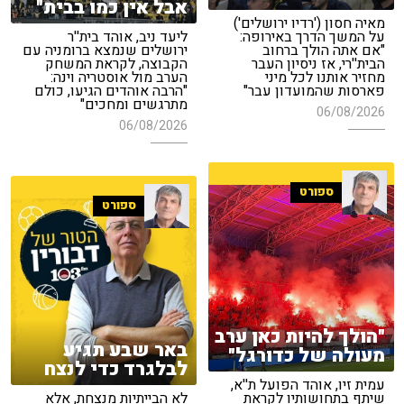
אבל אין כמו בבית"
מאיה חסון ('רדיו ירושלים')
על המשך הדרך באירופה:
ליעד ניב, אוהד בית''ר
"אם אתה הולך ברחוב
ירושלים שנמצא ברומניה עם
הבית''רי, אז ניסיון העבר
הקבוצה, לקראת המשחק
מחזיר אותנו לכל מיני
הערב מול אוסטריה וינה:
פארסות שהמועדון עבר"
"הרבה אוהדים הגיעו, כולם
מתרגשים ומחכים"
06/08/2026
06/08/2026
ספורט
ספורט
"הולך להיות כאן ערב
באר שבע תגיע
מעולה של כדורגל"
לבלגרד כדי לנצח
עמית זיו, אוהד הפועל ת''א,
שיתף בתחושותיו לקראת
לא הבייתיות מנצחת, אלא