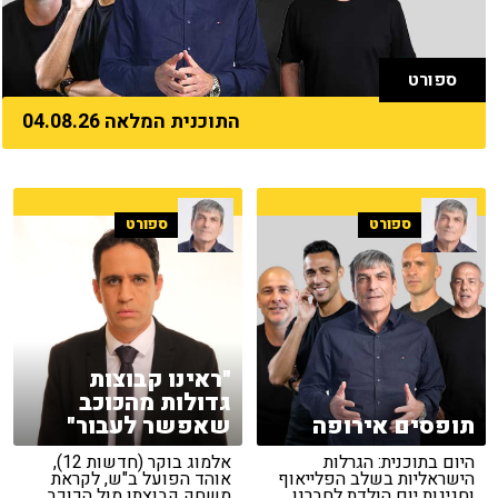
ספורט
התוכנית המלאה 04.08.26
ספורט
ספורט
"ראינו קבוצות
גדולות מהכוכב
תופסים אירופה
שאפשר לעבור"
היום בתוכנית: הגרלות
אלמוג בוקר (חדשות 12),
הישראליות בשלב הפלייאוף
אוהד הפועל ב"ש, לקראת
וחגיגות יום הולדת לחברנו
משחק קבוצתו מול הכוכב