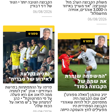
משחק הקבוצה הערב מול
הקבוצה הטובה יותר • הטור
קטוביצה: "אני מעריך באיזור
של דני דבורין
ה-3,000 אוהדים, אווירה
06/08/2026
מחשמלת"
06/08/2026
ספורט
ספורט
"נתניה נקלעת
"המשפחה שומרת
לאירוע של טבריה"
את שמה של
הקבוצה בסוד"
פרימו על ההתפתחות בפרשת
העירויים • אוזן: "אין לנתניה
יניב טוכמן ('וואלה ספורט'):
ממה לדאוג אם היא פעלה
"אם שם הקבוצה היה
על פי הפרוטוקול" • כהן:
מתפרסם, יכול להיות שאוהדי
"הניצחון של ב"ש מראה על
הקבוצה הספרדית היו
הכוח שלה"
מפעילים לחץ והעסקה הייתה
05/08/2026