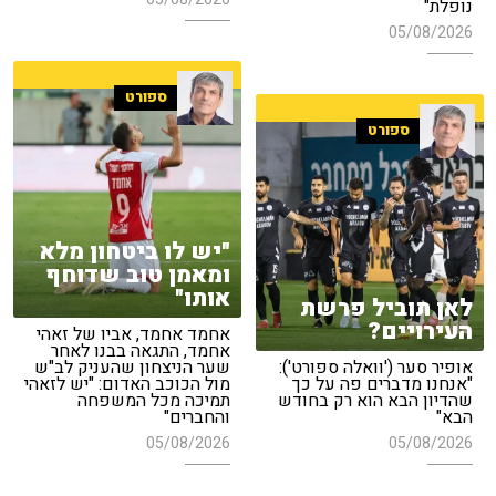
נופלת"
05/08/2026
ספורט
ספורט
"יש לו ביטחון מלא
ומאמן טוב שדוחף
אותו"
לאן תוביל פרשת
העירויים?
אחמד אחמד, אביו של זאהי
אחמד, התגאה בבנו לאחר
אופיר סער ('וואלה ספורט'):
שער הניצחון שהעניק לב"ש
"אנחנו מדברים פה על כך
מול הכוכב האדום: "יש לזאהי
שהדיון הבא הוא רק בחודש
תמיכה מכל המשפחה
הבא"
והחברים"
05/08/2026
05/08/2026