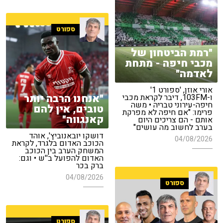
ספורט
"רמת הביטחון של
מכבי חיפה - מתחת
לאדמה"
אורי אוזן, 'ספורט 1'
"אנחנו הרבה יותר
ו-103FM, דיבר לקראת מכבי
חיפה-עירוני טבריה • משה
טובים, אין להם
פרימו: "אם חיפה לא מפרקת
קאנגווה"
אותם - הם צריכים היום
בערב לחשוב מה עושים"
דושקו יובאנוביץ', אוהד
04/08/2026
הכוכב האדום בלגרד, לקראת
המשחק הערב בין הכוכב
האדום להפועל ב''ש • וגם:
ברק בכר
04/08/2026
ספורט
ספורט