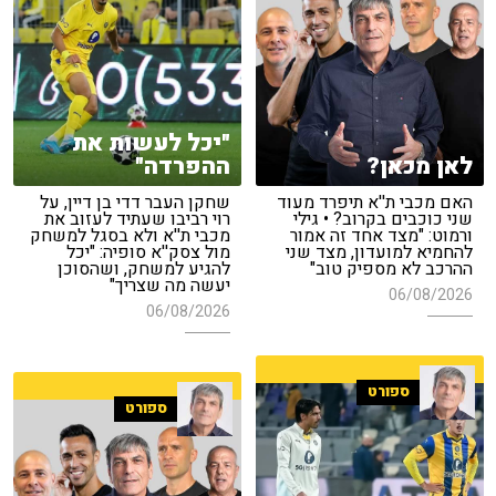
"יכל לעשות את
לאן מכאן?
ההפרדה"
האם מכבי ת''א תיפרד מעוד
שחקן העבר דדי בן דיין, על
שני כוכבים בקרוב? • גילי
רוי רביבו שעתיד לעזוב את
ורמוט: "מצד אחד זה אמור
מכבי ת''א ולא בסגל למשחק
להחמיא למועדון, מצד שני
מול צסק''א סופיה: "יכל
ההרכב לא מספיק טוב"
להגיע למשחק, ושהסוכן
יעשה מה שצריך"
06/08/2026
06/08/2026
ספורט
ספורט