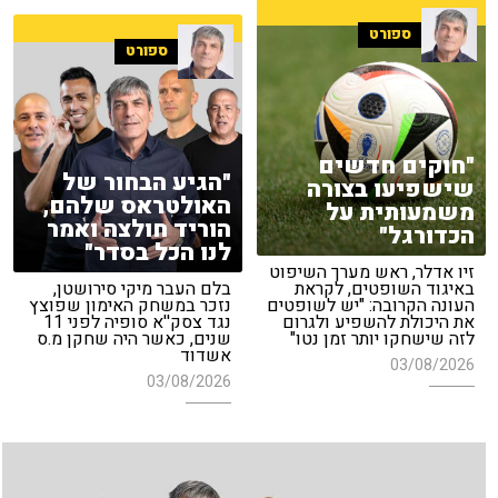
ספורט
ספורט
"חוקים חדשים
"הגיע הבחור של
שישפיעו בצורה
האולטראס שלהם,
משמעותית על
הוריד חולצה ואמר
הכדורגל"
לנו הכל בסדר"
זיו אדלר, ראש מערך השיפוט
באיגוד השופטים, לקראת
בלם העבר מיקי סירושטן,
העונה הקרובה: "יש לשופטים
נזכר במשחק האימון שפוצץ
את היכולת להשפיע ולגרום
נגד צסק''א סופיה לפני 11
לזה שישחקו יותר זמן נטו"
שנים, כאשר היה שחקן מ.ס
אשדוד
03/08/2026
03/08/2026