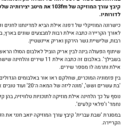
קיבץ עורך המוזיקה של 103fm את 
לדורותיו.
כישרונה המוזיקלי של דפנה אילת הביא למדינתנו לחנים ופ
לאורך הקריירה כתבה אילת רבות למבצעים שונים בארץ, 
רבות, שלישיית גשר הירקון ואריק איינשטיין.
בשבילך'. באלבום זה כתבה אילת
אילת ותרמה לו מספר שירים.
בין פזמוניה המוכרים, שחלקם ראו אור באלבומים הגדולים: '
'בת עשרים ושש', 'מונה ליזה של המאה ה־20' ועוד טובים אחרים.
נוסף על כך הלחינה אילת מוזיקה לתוכניות טלוויזיה, בהן ק
נחמד' ו'פלאי קלעים'.
במסגרת 'שבת עברית' קיבץ עורך המוזיקה יואב חנני את 
הקריירה.