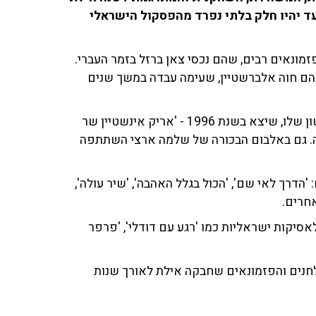
מיטב יצירותיה שלעד יהיו חלק בלתי נפרד מהפסקול הישראלי
זמונאים רבים, שהם נכסי צאן ברזל בזמר העברי.
בהם חוה אלברשטיין, שעימה עבדה במשך שנים
שיתוף הפעולה בינה לבין אריק הוביל לאלבום הסולו הראשון שלו, שיצא בשנת 1996 - 'אריק אינשטיין שר
 11 שירים והלחינה שישה. גם באלבום הבכורה של שלמה ארצי השתתפה
הדרך לאי שם', 'הכול בגלל האהבה', 'שיר עולה',
לאסיקות ישראליות כמו 'רגע עם דודלי', 'פרפר
הלחנים והפזמונאים שחבקה אילת לאורך שנות