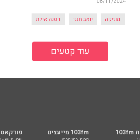
08/11/2024
מוזיקה
יואב חנני
דפנה אילת
עוד קטעים
103
103fm מייעצים
פודקאסט
ע
פרופ' רפי קרסו
שבע תשע - 