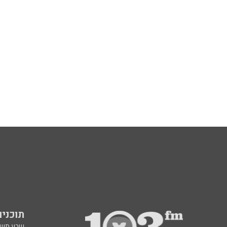
תוכניות fm
שבע תש