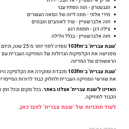
אריק איינשטיין - אל תבכי ילדה
הגבעטרון - הנה הסתיו עבר
מירי אלוני - מונה ליזה של המאה העשרים
חוה אלברשטיין - שיר לאוהבים הנבונים
צילה דגן - תמונת רגע
חוה אלברשטיין - בגלל הלילה
'שבת עברית' ב־103fm
נוסדה לפני יות
מפגישה את הקלסיקות הגדולות של המוזיקה העברית עם פנ
הראשונים של המדינה.
'שבת עברית' ב־103fm
מכבדת ומוקירה את הקלסיקה היש
את שורשי המוזיקה העברית ולחלוק כבוד לדורות המייסדי
האזינו ל'שבת עברית' אצלנו באתר.
בכל מקום ובכל זמן ש
הכבוד למוזיקה.
לעוד תוכניות של 'שבת עברית' לחצו כאן
.