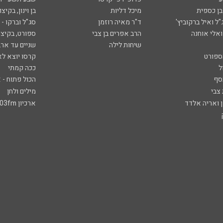
ובן כספית
מיכל דליות
בן וינון, בקיצו
ל ואיל ברקוביץ'
ד"ר מאיה רוזמן
סג"ל וברקו -
ואלי אוחנה
הרב אפרים בן צבי
ספורט, בקיצו
שיחות לילה
שניים עד ארב
ספורט
קרסו יוצא לא
ל
ככה קמתי
סף
הכול פתוח - א
 צבי
מילים ולחן
ן ואריה אלדד
ארכיון 103fm