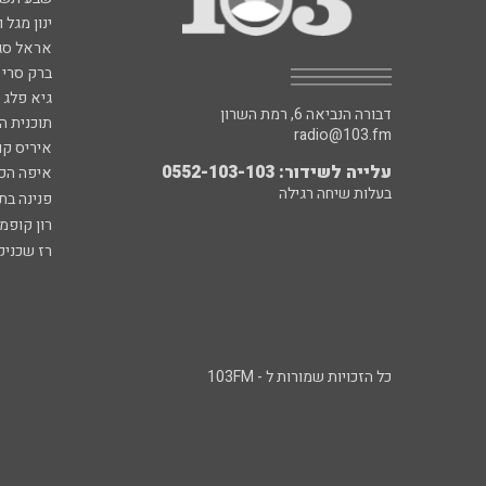
ינון מגל 
אראל סג"
ברק סרי 
גיא פלג
דבורה הנביאה 6, רמת השרון
תוכנית ה
radio@103.fm
איריס קו
עלייה לשידור: 0552-103-103
איפה הכ
בעלות שיחה רגילה
פנינה בת
רון קופמ
רז שכניק
כל הזכויות שמורות ל - 103FM