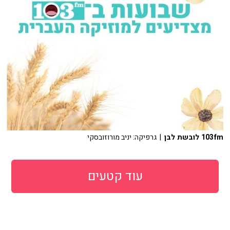
103fm לובשת לבן
| גרפיקה: יניב מורוזובסקי
עוד קטעים