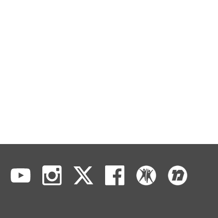
במקביל החל יבין ליצור סדרות דוקומנטריות משל עצמו כ"גחלת לוחשת"
בשנת 1990, שעסקה ביהדות רוסיה ו"המהפך השני" ב-92' ו"ארץ
המתנחלים" (2005), הצליח יבין להרגיז רבים משום שהביע את
דעתו בדבר הצורך של ישראל לצאת מהשטחים הכבושים ביהודה
ושומרון שזכתה בפרס האקדמיה לטלוויזיה לשנת 2006 ושעוררה דיון
ציבורי נרחב בשאלת זכותו של יבין כמגיש חדשות להביע דעה באופן כה
נחרץ.
בשנת 2008, לאחר ארבעים שנה כמגיש מבט בערוץ הראשון פרש יבין
מהגשה טלוויזיונית והצטרף לשורות רדיו ללא הפסקה.
יבין נשוי ליוספה, אב לדפנה, יונתן, מיכאל וחגי.