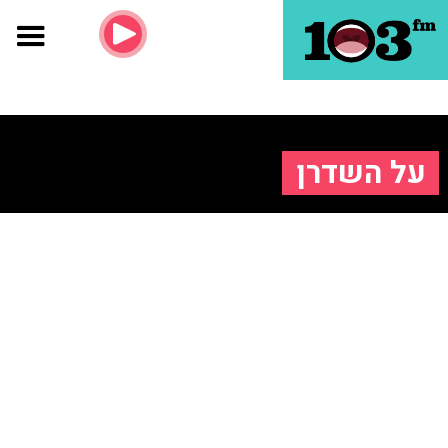
על השדרן
מיום הקמת הטלוויזיה בישראל היה חיים יבין שם נרדף למגיש חדשות
מקצועי, איכותי, אמין, אינטיליגנטי ורהוט . מר טלוויזיה כפי שכונה, היה
ותמיד יישאר ראש וראשון למגישי החדשות בישראל, חתן פרס ישראל
לטלוויזיה ואישיות כמעט ממלכתית.
חיים יבין נולד ב-1932 בגרמניה וכשהיה בן שנה עלה לארץ עם הוריו עמם
התגורר בחיפה. יבין סיים לימודיו בבית ספר תיכון שבקריית מוצקין, ועד
גיוסו לצה"ל עבד כשולייה, במסגריה של בית החרושת "פניציה",