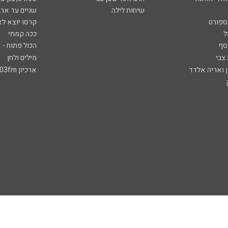
שיחות לילה
שניים עד ארב
ספורט
קרסו יוצא לא
ל
ככה קמתי
סף
הכול פתוח - א
 צבי
מילים ולחן
ן ואריה אלדד
ארכיון 103fm