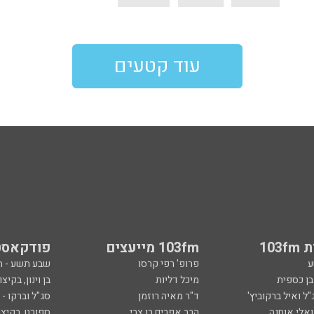
עוד קטעים
103
103fm מייעצים
פודקאסט
ע
פרופ' רפי קרסו
שבע תשע - 
ובן כספית
מיכל דליות
בן וינון, בקיצו
ל ואיל ברקוביץ'
ד"ר מאיה רוזמן
סג"ל וברקו -
ואלי אוחנה
הרב אפרים בן צבי
ספורט, בקיצו