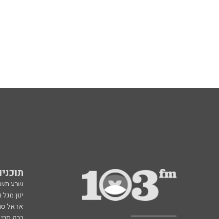
תוכניות fm
שבע תש
ינון מגל 
אראל סג"
ברק סרי 