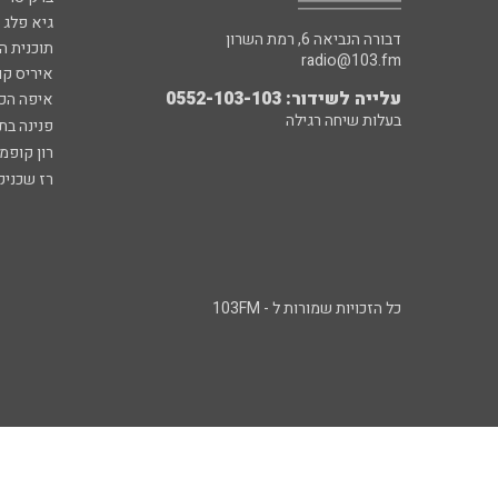
גיא פלג
דבורה הנביאה 6, רמת השרון
תוכנית ה
radio@103.fm
איריס קו
עלייה לשידור: 0552-103-103
איפה הכ
בעלות שיחה רגילה
פנינה בת
רון קופמ
רז שכניק
כל הזכויות שמורות ל - 103FM