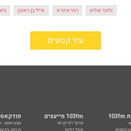
גלעד שליט
רמי איגרא
אייל בן ראובן
גיו
עוד קטעים
103
103fm מייעצים
פודקאסט
ע
פרופ' רפי קרסו
שבע תשע - 
ובן כספית
מיכל דליות
בן וינון, בקיצו