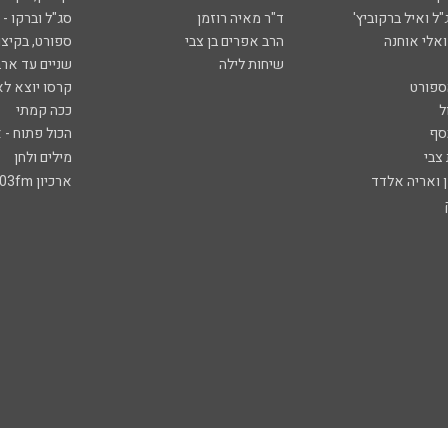
ל ואיל ברקוביץ'
ד"ר מאיה רוזמן
סג"ל וברקו -
ואלי אוחנה
הרב אפרים בן צבי
ספורט, בקיצו
שיחות לילה
שניים עד ארב
ספורט
קרסו יוצא לא
ל
ככה קמתי
סף
הכול פתוח - א
 צבי
מילים ולחן
ן ואריה אלדד
ארכיון 103fm