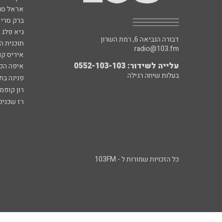
אראל סג"
ברק סרי 
גיא פלג
דבורה הנביאה 6, רמת השרון
תוכנית ה
radio@103.fm
איריס קו
עלייה לשידור: 0552-103-103
איפה הכ
בעלות שיחה רגילה
פנינה בת
רון קופמ
רז שכניק
כל הזכויות שמורות ל - 103FM