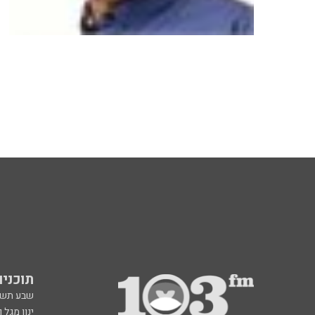
תוכניות fm
שבע תש
ינון מגל 