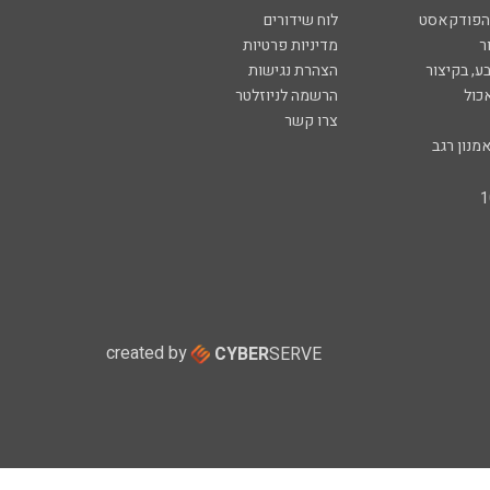
 הפודקאסט
לוח שידורים
ר
מדיניות פרטיות
ע, בקיצור
הצהרת נגישות
כול
הרשמה לניוזלטר
צרו קשר
מנון רגב
created by
CYBER
SERVE