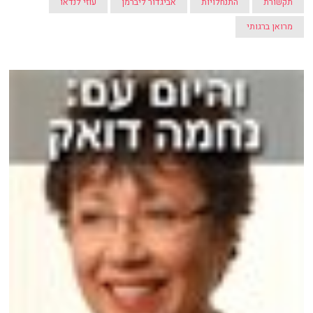
תקשורת
התנחלויות
אביגדור ליברמן
עוזי לנדאו
מרואן ברגותי