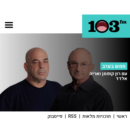
חמש בערב
עם רון קופמן ואריה
אלדד
ראשי
|
תוכניות מלאות
|
RSS
|
פייסבוק