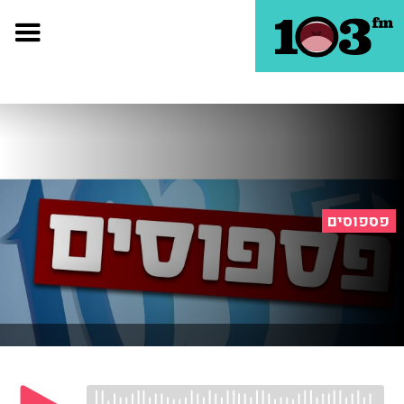
פספוסים