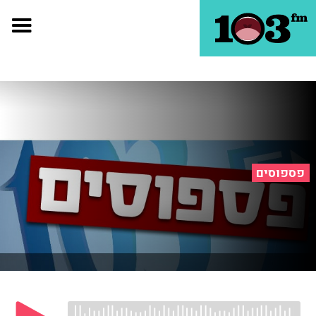
פספוסים