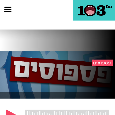
פספוסים