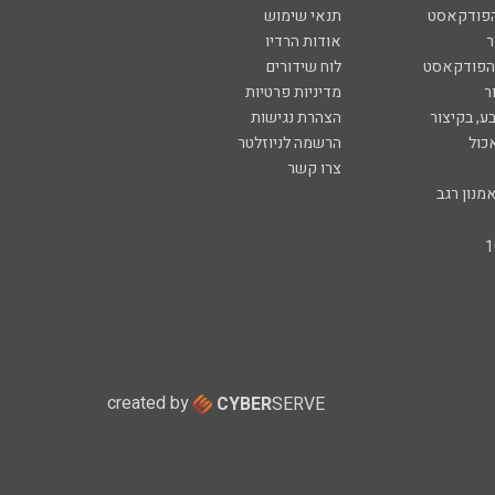
הפודקאסט
תנאי שימוש
ר
אודות הרדיו
 הפודקאסט
לוח שידורים
ר
מדיניות פרטיות
ע, בקיצור
הצהרת נגישות
כול
הרשמה לניוזלטר
צרו קשר
מנון רגב
created by
CYBER
SERVE