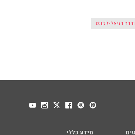
ורדה רזיאל-ז'קונט
ים
מידע כללי