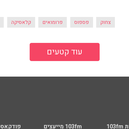
צחוק
פספוס
פרומואים
קלאסיקה
עוד קטעים
103
103fm מייעצים
פודקאסט