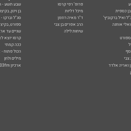
ע
פרופ' רפי קרסו
שבע תשע - 
ובן כספית
מיכל דליות
בן וינון, בקיצו
ל ואיל ברקוביץ'
ד"ר מאיה רוזמן
סג"ל וברקו -
ואלי אוחנה
הרב אפרים בן צבי
ספורט, בקיצו
שיחות לילה
שניים עד ארב
ספורט
קרסו יוצא לא
ל
ככה קמתי
סף
הכול פתוח - א
 צבי
מילים ולחן
ן ואריה אלדד
ארכיון 103fm