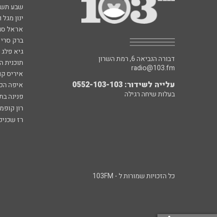
שבע תש
ינון מגל 
אראל סג"
ברק סרי 
גיא פלג
דבורה הנביאה 6, רמת השרון
תוכנית ה
radio@103.fm
איריס קו
עלייה לשידור: 0552-103-103
איפה הכ
בעלות שיחה רגילה
פנינה בת
רון קופמ
רז שכניק
כל הזכויות שמורות ל - 103FM