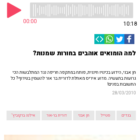
00:00
10:18
למה הומואים אוהבים בחורות שמנות?
חן אבני, הידוע בכינויו חיננית, פותח במתקפה חריפה נגד המתלבשות הכי
גרועות בתעשיה. מדוע איריס מאחלת לדורית בר אור להשמין בטירוף? כל
התשובות בפנים!
28/03/2010
בגדים
סטייל
חן אבני
דורית בר-אור
אילנה ברקוביץ'