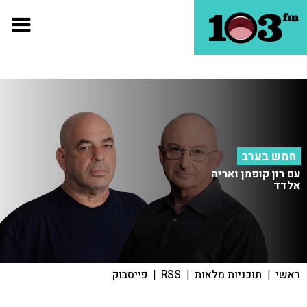
חמש בערב
עם רון קופמן ואריה
אלדד
ראשי
|
תוכניות מלאות
|
RSS
|
פייסבוק