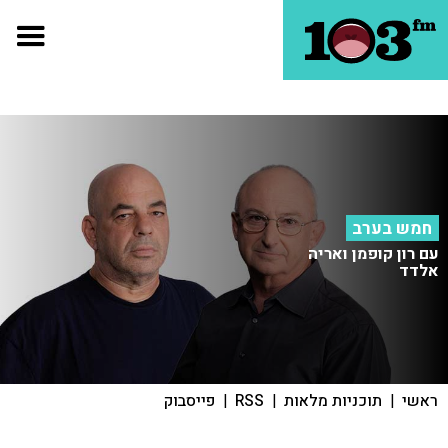
חמש בערב
עם רון קופמן ואריה
אלדד
ראשי
|
תוכניות מלאות
|
RSS
|
פייסבוק