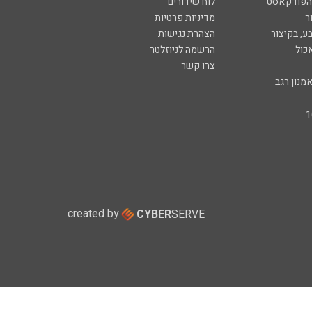
 הפודקאסט
לוח שידורים
ר
מדיניות פרטיות
ע, בקיצור
הצהרת נגישות
כול
הרשמה לניוזלטר
צרו קשר
מנון רגב
created by
CYBER
SERVE