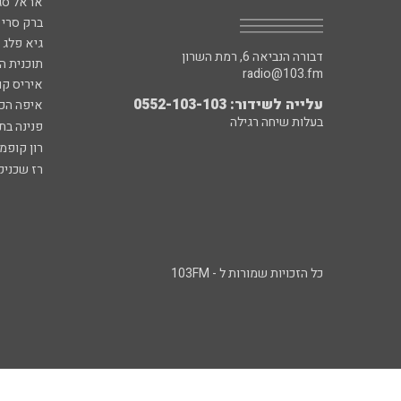
אראל סג"
ברק סרי 
גיא פלג
דבורה הנביאה 6, רמת השרון
תוכנית ה
radio@103.fm
איריס קו
עלייה לשידור: 0552-103-103
איפה הכ
בעלות שיחה רגילה
פנינה בת
רון קופמ
רז שכניק
כל הזכויות שמורות ל - 103FM