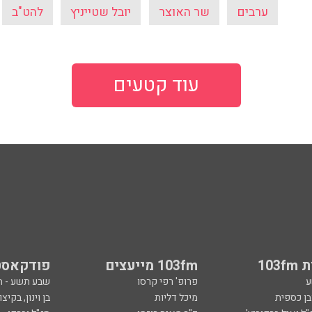
ערבים
שר האוצר
יובל שטייניץ
להט"ב
עוד קטעים
103
103fm מייעצים
פודקאסט
ע
פרופ' רפי קרסו
שבע תשע - 
ובן כספית
מיכל דליות
בן וינון, בקיצו