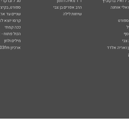
ל ואיל ברקוביץ'
ד"ר מאיה רוזמן
סג"ל וברקו -
ואלי אוחנה
הרב אפרים בן צבי
ספורט, בקיצו
שיחות לילה
שניים עד ארב
ספורט
קרסו יוצא לא
ל
ככה קמתי
סף
הכול פתוח - א
 צבי
מילים ולחן
ן ואריה אלדד
ארכיון 103fm