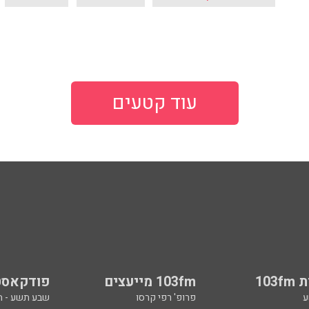
עוד קטעים
103
103fm מייעצים
פודקאסט
ע
פרופ' רפי קרסו
שבע תשע - 