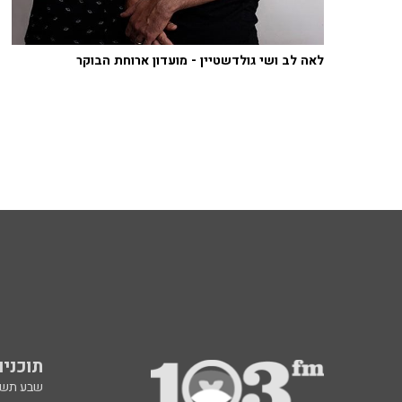
לאה לב ושי גולדשטיין - מועדון ארוחת הבוקר
תוכניות fm
שבע תש