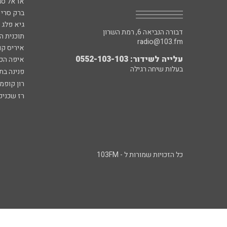
אראל סג"
ברק סרי 
גיא פלג
דבורה הנביאה 6, רמת השרון
תוכנית ה
radio@103.fm
איריס קו
עלייה לשידור: 0552-103-103
איפה הכ
בעלות שיחה רגילה
פנינה בת
רון קופמ
רז שכניק
כל הזכויות שמורות ל - 103FM