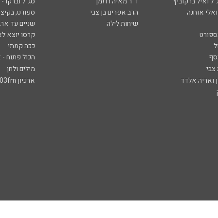
ל ואיל ברקוביץ'
ד"ר מאיה רוזמן
סג"ל וברקו -
ואלי אוחנה
הרב אפרים בן צבי
ספורט, בקיצו
שיחות לילה
שניים עד ארב
ספורט
קרסו יוצא לא
ל
ככה קמתי
סף
הכול פתוח - א
 צבי
מילים ולחן
ן ואריה אלדד
ארכיון 103fm