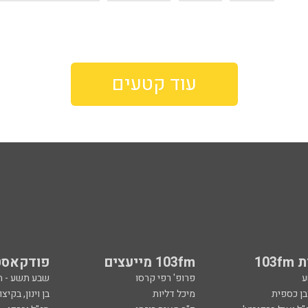
עוד קטעים
103
103fm מייעצים
פודקאסט
ע
פרופ' רפי קרסו
שבע תשע - 
ובן כספית
מיכל דליות
בן וינון, בקיצו