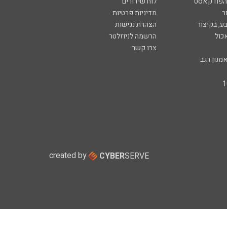
 הפודקאסט
לוח שידורים
ר
מדיניות פרטיות
ע, בקיצור
הצהרת נגישות
כול
הרשמה לניוזלטר
צרו קשר
מנון רגב
created by
CYBER
SERVE