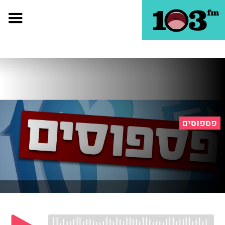
פספוסים