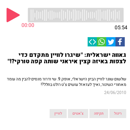
00:00
05:54
גאווה ישראלית: "שיגרו לוויין מתקדם כדי
לצפות באיזה קצין איראני שותה קפה טורקי?!"
שלשום שוגר לוויין הביון הישראלי, אופק 9. שי ודרור מנסים להבין מה עומד
מאחורי השיגור, ואיך לעזאזל עושים צ'ט רולט בחלל?!
24/06/2010
ריגול
תקיפה
צ'אטים
לוויין