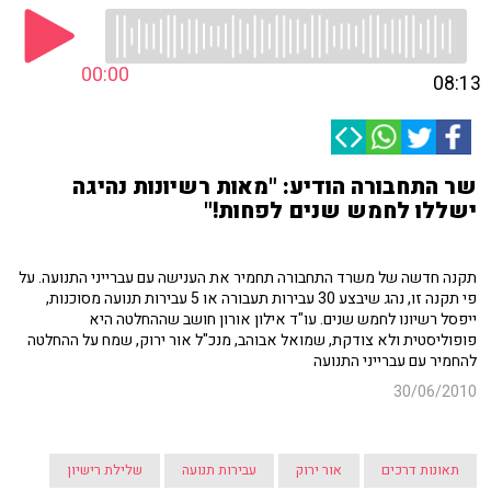
00:00
08:13
שר התחבורה הודיע: "מאות רשיונות נהיגה
ישללו לחמש שנים לפחות!"
תקנה חדשה של משרד התחבורה תחמיר את הענישה עם עברייני התנועה. על
פי תקנה זו, נהג שיבצע 30 עבירות תעבורה או 5 עבירות תנועה מסוכנות,
ייפסל רשיונו לחמש שנים. עו"ד אילון אורון חושב שההחלטה היא
פופוליסטית ולא צודקת, שמואל אבוהב, מנכ"ל אור ירוק, שמח על ההחלטה
להחמיר עם עברייני התנועה
30/06/2010
תאונות דרכים
אור ירוק
עבירות תנועה
שלילת רישיון