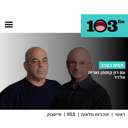
חמש בערב
עם רון קופמן ואריה
אלדד
ראשי
|
תוכניות מלאות
|
RSS
|
פייסבוק