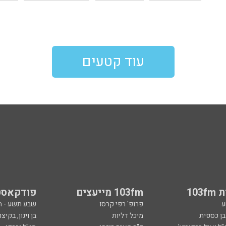
עוד קטעים
103
103fm מייעצים
פודקאסט
ע
פרופ' רפי קרסו
שבע תשע - 
ובן כספית
מיכל דליות
בן וינון, בקיצו