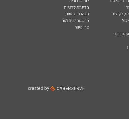
 הפודקאסט
לוח שידורים
ר
מדיניות פרטיות
ע, בקיצור
הצהרת נגישות
כול
הרשמה לניוזלטר
צרו קשר
מנון רגב
created by
CYBER
SERVE