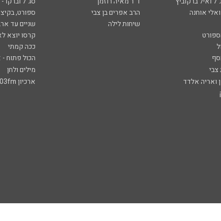
ל ואיל ברקוביץ'
ד"ר מאיה רוזמן
סג"ל וברקו -
ואלי אוחנה
הרב אפרים בן צבי
ספורט, בקיצו
שיחות לילה
שניים עד ארב
ספורט
קרסו יוצא לא
ל
ככה קמתי
סף
הכול פתוח - א
 צבי
מילים ולחן
ן ואריה אלדד
ארכיון 103fm