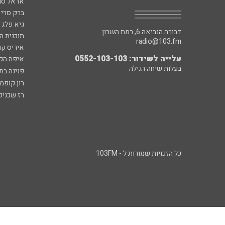
אראל סג"
ברק סרי 
גיא פלג
דבורה הנביאה 6, רמת השרון
תוכנית ה
radio@103.fm
איריס קו
עלייה לשידור: 0552-103-103
איפה הכ
בעלות שיחה רגילה
פנינה בת
רון קופמ
רז שכניק
כל הזכויות שמורות ל - 103FM