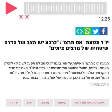
00:00
12:25
יו"ר תנועת "אם תרצו": "כרגע יש מצב של הדרה
שיטתית של מרצים ציונים"
תנועת "אם תרצו" מאיימת על אונ' בן גוריון, כי אם לא תפעל לשים קץ להטיה
האנטי - ציונית, תפעל התנועה מול תורמים בישראל ובחו"ל. האם פני תכני
האקדמיה הולכים להשתנות? ניסים משוחח עם רונן שובל, יו"ר תנועת "אם
תרצו" ועם פרופ' צבי הכהן הרקטור של אונ' בן גוריון בבאר שבע
17/08/2010
אוניברסיטאות ומכללות
ציונות
מרצים
ימין
שמאל