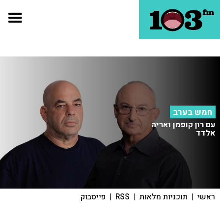
חמש בערב
עם רון קופמן ואריה
אלדד
ראשי
|
תוכניות מלאות
|
RSS
|
פייסבוק