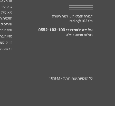
אראל סג"
ברק סרי 
גיא פלג
דבורה הנביאה 6, רמת השרון
תוכנית ה
radio@103.fm
איריס קו
עלייה לשידור: 0552-103-103
איפה הכ
בעלות שיחה רגילה
פנינה בת
רון קופמ
רז שכניק
כל הזכויות שמורות ל - 103FM