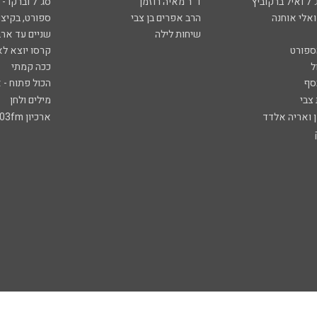
ל ואיל ברקוביץ'
ד"ר מאיה רוזמן
סג"ל וברקו -
ואלי אוחנה
הרב אפרים בן צבי
ספורט, בקיצו
שיחות לילה
שניים עד ארב
ספורט
קרסו יוצא לא
ל
ככה קמתי
סף
הכול פתוח - א
 צבי
מילים ולחן
ן ואריה אלדד
ארכיון 103fm