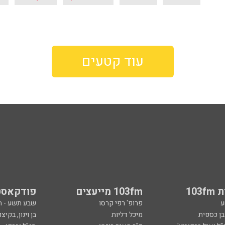
עוד קטעים
103
103fm מייעצים
פודקאסט
ע
פרופ' רפי קרסו
שבע תשע - 
ובן כספית
מיכל דליות
בן וינון, בקיצו