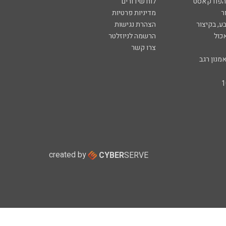
 הפודקאסט
לוח שידורים
ר
מדיניות פרטיות
ע, בקיצור
הצהרת נגישות
כול
הרשמה לניוזלטר
צרו קשר
מנון רגב
created by
CYBER
SERVE