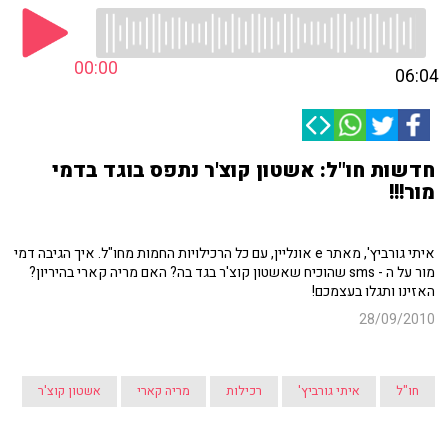
00:00
06:04
חדשות חו"ל: אשטון קוצ'ר נתפס בוגד בדמי
מור!!!
איתי גורביץ', מאתר e אונליין, עם כל הרכילויות החמות מחו"ל. איך הגיבה דמי
מור על ה - sms שהוכיח שאשטון קוצ'ר בגד בה? האם מריה קארי בהיריון?
האזינו ותגלו בעצמכם!
28/09/2010
חו"ל
איתי גורביץ'
רכילות
מריה קארי
אשטון קוצ'ר