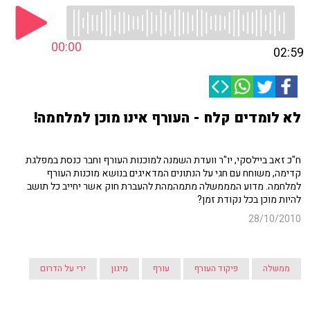
00:00
02:59
לא לומדים קלח - העורף אינו מוכן למלחמה!
ח"כ זאב ביילסקי, יו"ר וועדת השמנה למוכנות העורף וחבר כנסת במפלגת
קדימה, משוחח עם חגי על הנתונים המדאיגים בנושא מוכנות העורף
למלחמה. מדוע המממשלה מתמהמהת להעברת חוק אשר יחייב כל תושב
להיות מוכן בכל נקודת זמן?
28/10/2010
ממשלה
פיקוד העורף
עורף
מיגון
ירי על הדרום