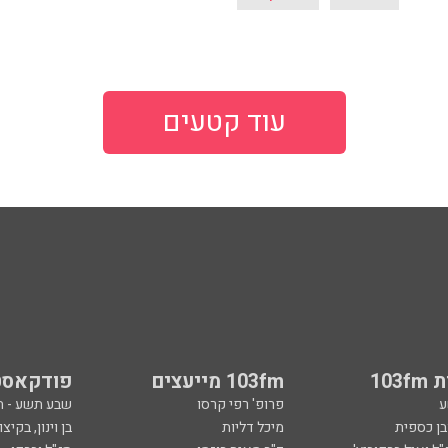
עוד קטעים
103
103fm מייעצים
פודקאסט
ע
פרופ' רפי קרסו
שבע תשע - 
ובן כספית
מיכל דליות
בן וינון, בקיצו