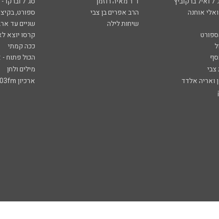
ל ואיל ברקוביץ'
ד"ר מאיה רוזמן
סג"ל וברקו -
ואלי אוחנה
הרב אפרים בן צבי
ספורט, בקיצו
שיחות לילה
שניים עד ארב
ספורט
קרסו יוצא לא
ל
ככה קמתי
סף
הכול פתוח - א
 צבי
מילים ולחן
ן ואריה אלדד
ארכיון 103fm