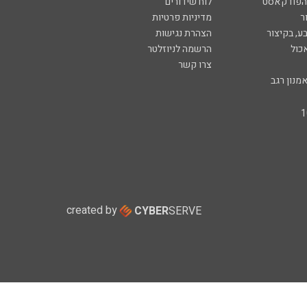
 הפודקאסט
לוח שידורים
ר
מדיניות פרטיות
ע, בקיצור
הצהרת נגישות
כול
הרשמה לניוזלטר
צרו קשר
מנון רגב
created by
CYBER
SERVE