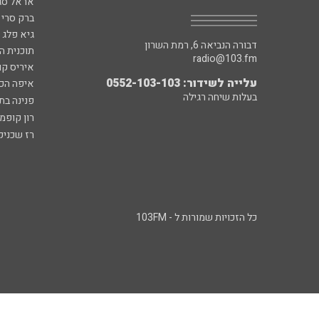
אראל סג"
ברק סרי 
גיא פלג
דבורה הנביאה 6, רמת השרון
תוכנית ה
radio@103.fm
איריס קו
עלייה לשידור: 0552-103-103
איפה הכ
בעלות שיחה רגילה
פנינה בת
רון קופמ
רז שכניק
כל הזכויות שמורות ל - 103FM