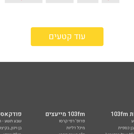
עוד קטעים
103
103fm מייעצים
פודקאסט
ע
פרופ' רפי קרסו
שבע תשע - 
ובן כספית
מיכל דליות
בן וינון, בקיצו