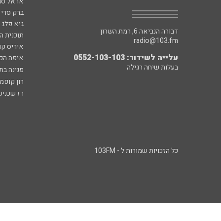
אראל סג"
ברק סרי 
גיא פלג
דבורה הנביאה 6, רמת השרון
תוכנית ה
radio@103.fm
איריס קו
עלייה לשידור: 0552-103-103
איפה הכ
בעלות שיחה רגילה
פנינה בת
רון קופמ
רז שכניק
כל הזכויות שמורות ל - 103FM