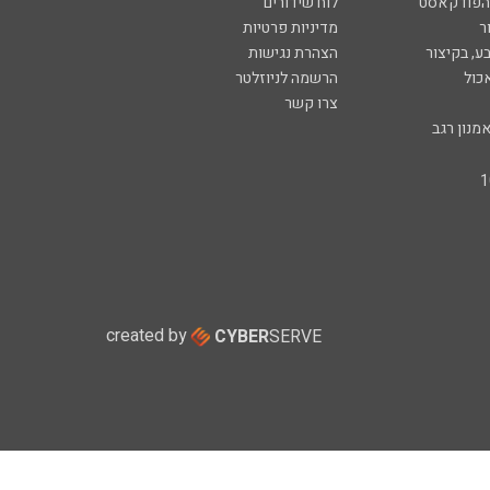
 הפודקאסט
לוח שידורים
ר
מדיניות פרטיות
ע, בקיצור
הצהרת נגישות
כול
הרשמה לניוזלטר
צרו קשר
מנון רגב
created by
CYBER
SERVE