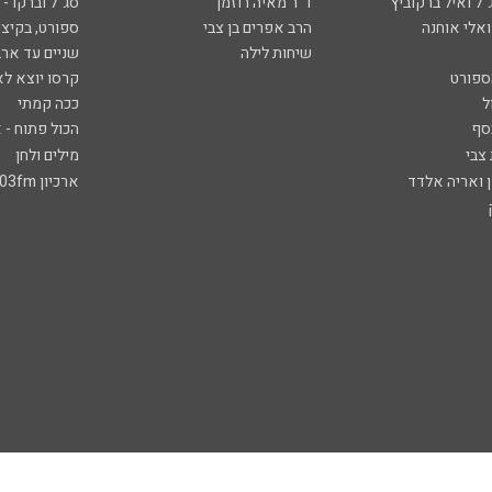
ל ואיל ברקוביץ'
ד"ר מאיה רוזמן
סג"ל וברקו -
ואלי אוחנה
הרב אפרים בן צבי
ספורט, בקיצו
שיחות לילה
שניים עד ארב
ספורט
קרסו יוצא לא
ל
ככה קמתי
סף
הכול פתוח - א
 צבי
מילים ולחן
ן ואריה אלדד
ארכיון 103fm