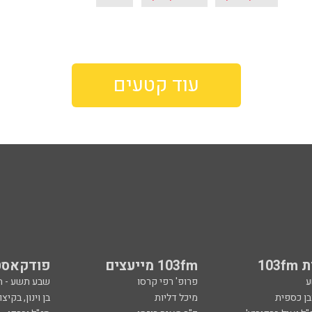
עוד קטעים
103
103fm מייעצים
פודקאסט
ע
פרופ' רפי קרסו
שבע תשע - 
ובן כספית
מיכל דליות
בן וינון, בקיצו