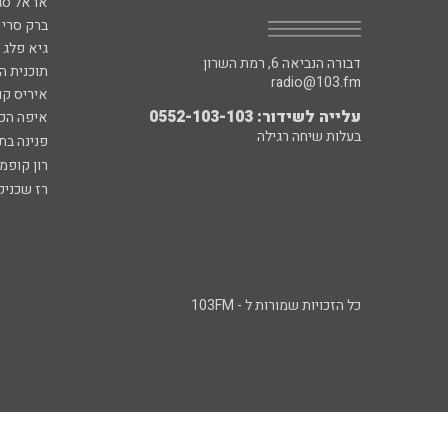
אראל סג"
ברק סרי 
גיא פלג
דבורה הנביאה 6, רמת השרון
תוכנית ה
radio@103.fm
איריס קו
עלייה לשידור: 0552-103-103
איפה הכ
בעלות שיחה רגילה
פנינה בת
רון קופמ
רז שכניק
כל הזכויות שמורות ל - 103FM