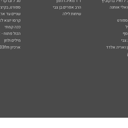
ל ואיל ברקוביץ'
ד"ר מאיה רוזמן
סג"ל וברקו -
ואלי אוחנה
הרב אפרים בן צבי
ספורט, בקיצו
שיחות לילה
שניים עד ארב
ספורט
קרסו יוצא לא
ל
ככה קמתי
סף
הכול פתוח - א
 צבי
מילים ולחן
ן ואריה אלדד
ארכיון 103fm