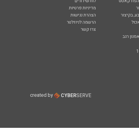
 הפודקאסט
לוח שידורים
ר
מדיניות פרטיות
ע, בקיצור
הצהרת נגישות
כול
הרשמה לניוזלטר
צרו קשר
מנון רגב
created by
CYBER
SERVE