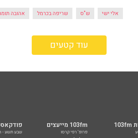
אלי ישי
ש"ס
שריפה בכרמל
אהובה תומר
עוד קטעים
103
103fm מייעצים
פודקאסט
ע
פרופ' רפי קרסו
שבע תשע - 