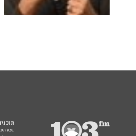
תוכניות fm
שבע תש