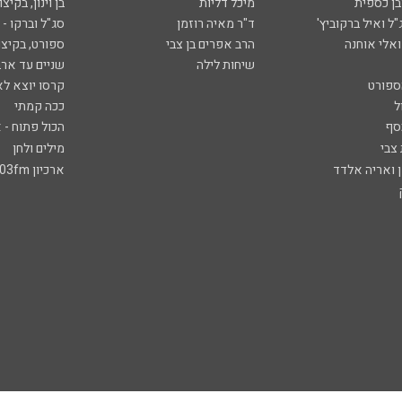
ובן כספית
מיכל דליות
בן וינון, בקיצו
ל ואיל ברקוביץ'
ד"ר מאיה רוזמן
סג"ל וברקו -
ואלי אוחנה
הרב אפרים בן צבי
ספורט, בקיצו
שיחות לילה
שניים עד ארב
ספורט
קרסו יוצא לא
ל
ככה קמתי
סף
הכול פתוח - א
 צבי
מילים ולחן
ן ואריה אלדד
ארכיון 103fm