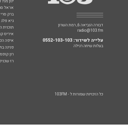
ינון מגל 
אראל סג"
ברק סרי 
גיא פלג
דבורה הנביאה 6, רמת השרון
תוכנית ה
radio@103.fm
איריס קו
עלייה לשידור: 0552-103-103
איפה הכ
בעלות שיחה רגילה
פנינה בת
רון קופמ
רז שכניק
כל הזכויות שמורות ל - 103FM