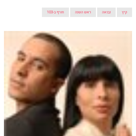
קיץ
נבואה
ראש השנה
חורף ב-103