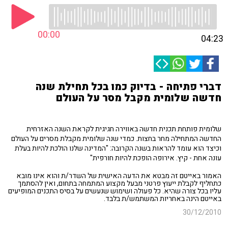
00:00
04:23
דברי פתיחה - בדיוק כמו בכל תחילת שנה
חדשה שלומית מקבל מסר על העולם
שלומית פותחת תכנית חדשה באווירה חגיגית לקראת השנה האזרחית
החדשה המתחילה מחר בחצות. כמדי שנה שלומית מקבלת מסרים על העולם
וכיצד הוא עומד להראות בשנה הקרובה: "המדינה שלנו הולכת להיות בעלת
עונה אחת - קיץ. אירופה הופכת להיות חורפית"
האמור באייטם זה מבטא את הדעה האישית של השדר/ת והוא אינו מובא
כתחליף לקבלת ייעוץ פרטני מבעל מקצוע המתמחה בתחום, ואין להסתמך
עליו בכל צורה שהיא. כל פעולה ושימוש שנעשים על בסיס התכנים המופיעים
באייטם הינה באחריות המשתמש/ת בלבד.
30/12/2010