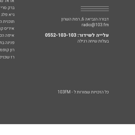
אראל סג"
ברק סרי 
גיא פלג
דבורה הנביאה 6, רמת השרון
תוכנית ה
radio@103.fm
איריס קו
עלייה לשידור: 0552-103-103
איפה הכ
בעלות שיחה רגילה
פנינה בת
רון קופמ
רז שכניק
כל הזכויות שמורות ל - 103FM