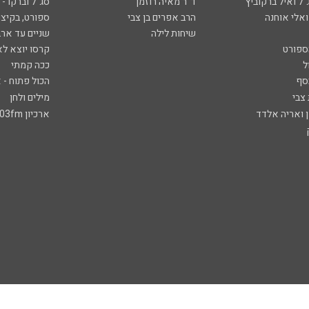
ל ואיל ברקוביץ'
ד"ר מאיה רוזמן
סג"ל וברקו -
ואלי אוחנה
הרב אפרים בן צבי
ספורט, בקיצו
שיחות לילה
שניים עד ארב
ספורט
קרסו יוצא לא
ל
ככה קמתי
סף
הכול פתוח - א
 צבי
מילים ולחן
ן ואריה אלדד
ארכיון 103fm