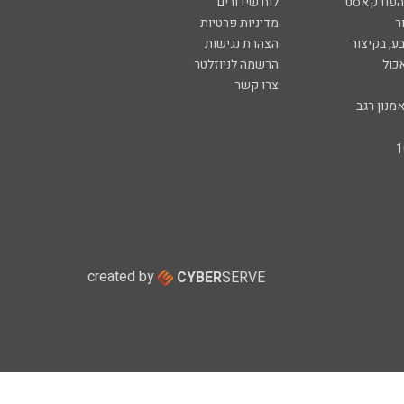
 הפודקאסט
לוח שידורים
ר
מדיניות פרטיות
ע, בקיצור
הצהרת נגישות
כול
הרשמה לניוזלטר
צרו קשר
מנון רגב
created by
CYBER
SERVE