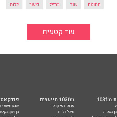
חתונות
שוד
ברזיל
כיעור
כלות
עוד קטעים
103
103fm מייעצים
פודקאסט
ע
פרופ' רפי קרסו
שבע תשע - 
ובן כספית
מיכל דליות
בן וינון, בקיצו