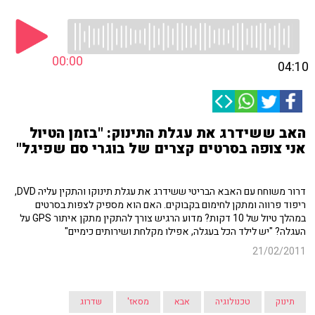
00:00
04:10
האב ששידרג את עגלת התינוק: "בזמן הטיול
אני צופה בסרטים קצרים של בוגרי סם שפיגל"
דרור משוחח עם האבא הבריטי ששידרג את עגלת תינוקו והתקין עליה DVD,
ריפוד פרווה ומתקן לחימום בקבוקים. האם הוא מספיק לצפות בסרטים
במהלך טיול של 10 דקות? מדוע הרגיש צורך להתקין מתקן איתור GPS על
העגלה? "יש לילד הכל בעגלה, אפילו מקלחת ושירותים כימיים"
21/02/2011
תינוק
טכנולוגיה
אבא
מסאז'
שדרוג