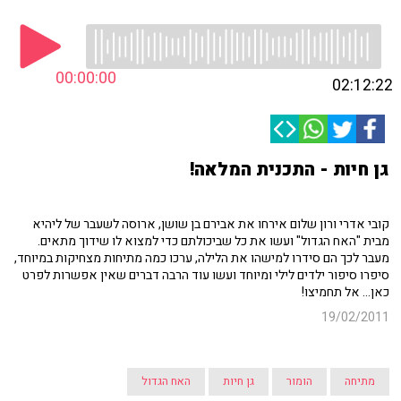
00:00:00
02:12:22
גן חיות - התכנית המלאה!
קובי אדרי ורון שלום אירחו את אבירם בן שושן, ארוסה לשעבר של ליהיא
מבית "האח הגדול" ועשו את כל שביכולתם כדי למצוא לו שידוך מתאים.
מעבר לכך הם סידרו למישהו את הלילה, ערכו כמה מתיחות מצחיקות במיוחד,
סיפרו סיפור ילדים לילי ומיוחד ועשו עוד הרבה דברים שאין אפשרות לפרט
כאן... אל תחמיצו!
19/02/2011
מתיחה
הומור
גן חיות
האח הגדול