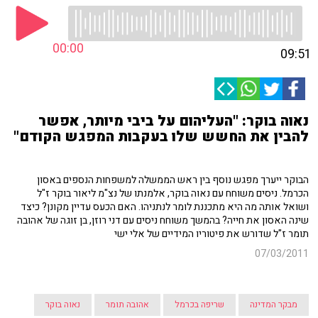
00:00
09:51
נאוה בוקר: "העליהום על ביבי מיותר, אפשר
להבין את החשש שלו בעקבות המפגש הקודם"
הבוקר ייערך מפגש נוסף בין ראש הממשלה למשפחות הנספים באסון
הכרמל. ניסים משוחח עם נאוה בוקר, אלמנתו של נצ"מ ליאור בוקר ז"ל
ושואל אותה מה היא מתכננת לומר לנתניהו. האם הכעס עדיין מקונן? כיצד
שינה האסון את חייה? בהמשך משוחח ניסים עם דני רוזן, בן זוגה של אהובה
תומר ז"ל שדורש את פיטוריו המידיים של אלי ישי
07/03/2011
מבקר המדינה
שריפה בכרמל
אהובה תומר
נאוה בוקר