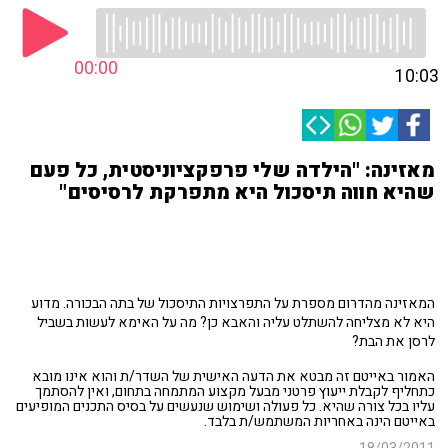
00:00
10:03
מאזינה: "הילדה שלי פרפקציוניסטית, כל פעם
שהיא חווה תיסכול היא מתפרקת לרסיסים"
המאזינה מהדרום מספרת על התפרצויות התיסכול של בתה הבכורה. מדוע
היא לא מצליחה להשתלט עליה והאבא כן? מה על האימא לעשות בשביל
לרסן את הבת?
האמור באייטם זה מבטא את הדעה האישית של השדר/ת והוא אינו מובא
כתחליף לקבלת ייעוץ פרטני מבעל מקצוע המתמחה בתחום, ואין להסתמך
עליו בכל צורה שהיא. כל פעולה ושימוש שנעשים על בסיס התכנים המופיעים
באייטם הינה באחריות המשתמש/ת בלבד.