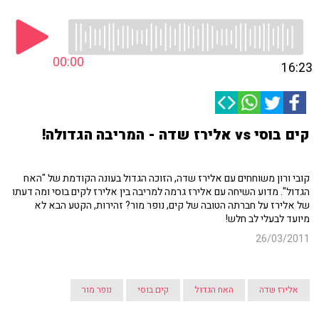
00:00
16:23
קים בוסי vs אלירז שדה - המריבה הגדולה!
קובי ורון משוחחים עם אלירז שדה, הזוכה הגדול בעונה הקודמת של "האח
הגדול". מדוע השיחה עם אלירז גרמה למריבה בין אלירז לקים בוסי ומה דעתו
של אלירז על חברתה הטובה של קים, נופר מור? זהירות, הקטע הבא לא
מיועד לבעלי לב חלש!
26/03/2011
אלירז שדה
האח הגדול
קים בוסי
נופר מור