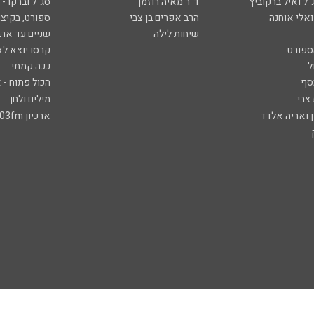
ל ואיל ברקוביץ'
ד"ר מאיה רוזמן
סג"ל וברקו -
ואלי אוחנה
הרב אפרים בן צבי
ספורט, בקיצו
שיחות לילה
שניים עד ארב
ספורט
קרסו יוצא לא
ל
ככה קמתי
סף
הכול פתוח - א
 צבי
מילים ולחן
ן ואריה אלדד
ארכיון 103fm