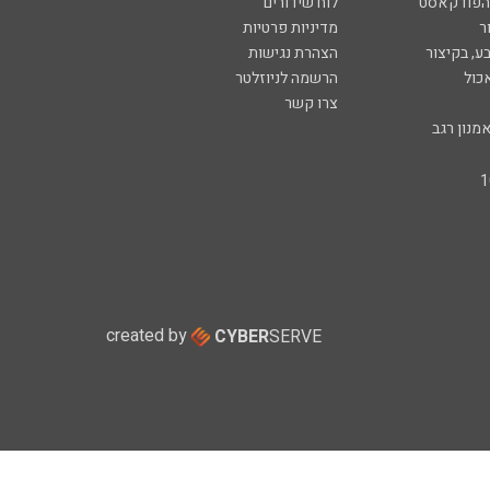
 הפודקאסט
לוח שידורים
ר
מדיניות פרטיות
ע, בקיצור
הצהרת נגישות
כול
הרשמה לניוזלטר
צרו קשר
מנון רגב
created by
CYBER
SERVE