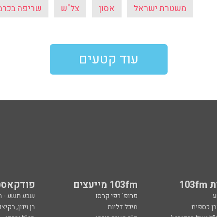
משטרת ישראל
אסון
צל"ש
שריפה בכרמ
עוד קטעים
103
103fm מייעצים
פודקאסט
ע
פרופ' רפי קרסו
שבע תשע - 
ובן כספית
מיכל דליות
בן וינון, בקיצו