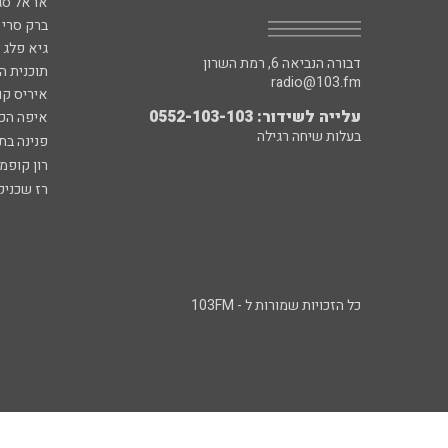
אראל סג"
ברק סרי 
גיא פלג
דבורה הנביאה 6, רמת השרון
תוכנית ה
radio@103.fm
איריס קו
עלייה לשידור: 0552-103-103
איפה הכ
בעלות שיחה רגילה
פנינה בת
רון קופמ
רז שכניק
כל הזכויות שמורות ל - 103FM