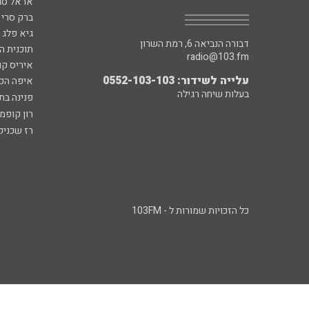
אראל סג"
ברק סרי 
גיא פלג
דבורה הנביאה 6, רמת השרון
תוכנית ה
radio@103.fm
איריס קו
עלייה לשידור: 0552-103-103
איפה הכ
בעלות שיחה רגילה
פנינה בת
רון קופמ
רז שכניק
כל הזכויות שמורות ל - 103FM