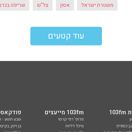
משטרת ישראל
אסון
צל"ש
שריפה בכרמ
עוד קטעים
103
103fm מייעצים
פודקאסט
ע
פרופ' רפי קרסו
שבע תשע - 
ובן כספית
מיכל דליות
בן וינון, בקיצו