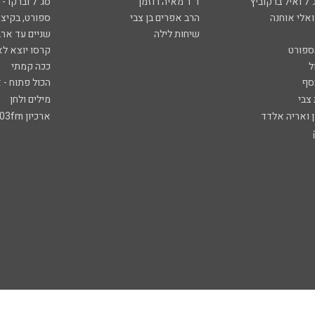
ל ואיל ברקוביץ'
ד"ר מאיה רוזמן
סג"ל וברקו -
ואלי אוחנה
הרב אפרים בן צבי
ספורט, בקיצו
שיחות לילה
שניים עד ארב
ספורט
קרסו יוצא לא
ל
ככה קמתי
סף
הכול פתוח - א
 צבי
מילים ולחן
ן ואריה אלדד
ארכיון 103fm