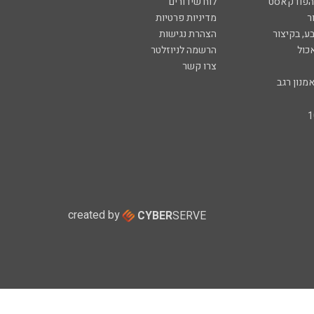
 הפודקאסט
לוח שידורים
ר
מדיניות פרטיות
ע, בקיצור
הצהרת נגישות
כול
הרשמה לניוזלטר
צרו קשר
מנון רגב
created by
CYBER
SERVE