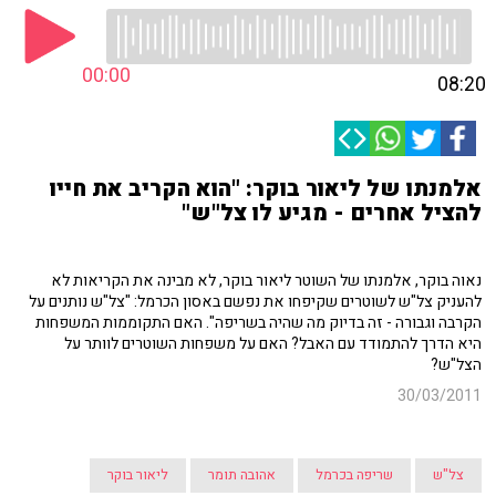
00:00
08:20
אלמנתו של ליאור בוקר: "הוא הקריב את חייו
להציל אחרים - מגיע לו צל"ש"
נאוה בוקר, אלמנתו של השוטר ליאור בוקר, לא מבינה את הקריאות לא
להעניק צל"ש לשוטרים שקיפחו את נפשם באסון הכרמל: "צל"ש נותנים על
הקרבה וגבורה - זה בדיוק מה שהיה בשריפה". האם התקוממות המשפחות
היא הדרך להתמודד עם האבל? האם על משפחות השוטרים לוותר על
הצל"ש?
30/03/2011
צל"ש
שריפה בכרמל
אהובה תומר
ליאור בוקר